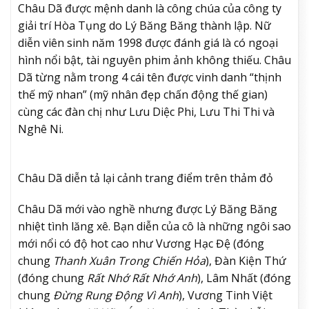
Châu Dã được mệnh danh là công chúa của công ty
giải trí Hòa Tụng do Lý Băng Băng thành lập. Nữ
diễn viên sinh năm 1998 được đánh giá là có ngoại
hình nổi bật, tài nguyên phim ảnh không thiếu. Châu
Dã từng nằm trong 4 cái tên được vinh danh “thịnh
thế mỹ nhan” (mỹ nhân đẹp chấn động thế gian)
cùng các đàn chị như Lưu Diệc Phi, Lưu Thi Thi và
Nghê Ni.
Châu Dã diễn tả lại cảnh trang điểm trên thảm đỏ
Châu Dã mới vào nghề nhưng được Lý Băng Băng
nhiệt tình lăng xê. Bạn diễn của cô là những ngôi sao
mới nổi có độ hot cao như Vương Hạc Đệ (đóng
chung
Thanh Xuân Trong Chiến Hỏa
), Đàn Kiện Thứ
(đóng chung
Rất Nhớ Rất Nhớ Anh
), Lâm Nhất (đóng
chung
Đừng Rung Động Vì Anh
), Vương Tinh Việt