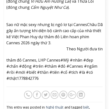
(đóng chung
Vi Hữu Ám Hương Lai
) và Thừa Lỗi
(đóng chung
Cẩm Nguyệt Như Ca
).
Sao nữ mặc sexy nhưng bị ngó lơ tại Cannes
Châu Dã
gây ấn tượng khi diện bộ cánh cao cấp của nhà thiết
kế Việt Phan Huy dự thảm đỏ Liên hoan phim
Cannes 2026 ngày thứ 3.
Theo Người đưa tin
thảm đỏ Cannes, LHP Cannes#Mỹ #nhân #đẹp
#chấn #động #trên #thảm #đỏ #Cannes #ngắm
#rồi #mới #biết #thần #tiên #cổ #tích #là #có
#thật1778842776
This entry was posted in
Nghệ thuật
and tagged
biết
,