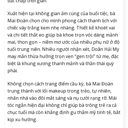
bất chấp thời gian.
Xuất hiện tại không gian ấm cúng của buổi tiệc, bà
Mai Đoàn chọn cho mình phong cách thanh lịch với
chiếc váy trắng kem nhẹ nhàng. Thiết kế khoét vai
và chi tiết thắt eo giúp bà khoe trọn vóc dáng mảnh
mai, thon gọn – niềm mơ ước của nhiều phụ nữ ở độ
tuổi trung niên. Nhiều người nhận xét, Doãn Hải My
may mắn thừa hưởng trọn vẹn “gen trội” từ mẹ, đặc
biệt là khung xương thanh mảnh và thần thái quý
phái.
Không chọn cách trang điểm cầu kỳ, bà Mai Đoàn
trung thành với lối makeup trong trẻo, tự nhiên,
nhấn nhá vào đôi mắt sáng và nụ cười rạng rỡ. Mái
tóc ngắn hiện đại không chỉ giúp bà trông trẻ ra cả
chục tuổi mà còn khẳng định gu thẩm mỹ tinh tế, bắt
kịp xu hướng.