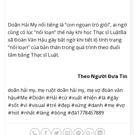
Doãn Hải My nổi tiếng là “con ngoan trò giỏi”, ai ngờ
cũng có lúc “nổi loạn” thế này khi học Thạc sĩ Luật
Bà
xã Đoàn Văn Hậu gây bất ngờ khi tiết lộ tình trạng
“nổi loạn” của bản thân trong quá trình theo đuổi
tấm bằng Thạc sĩ Luật.
Theo Người Đưa Tin
doãn hải my, mẹ ruột doãn hải my, mẹ vợ đoàn văn
hậu#Mẹ #Doãn #Hải #cứ #xuất #hiện #là #gây
#sốt #vì #visual #trẻ #đẹp #xứng #danh #mẹ #vợ
#hot #nhất #làng #bóng #đá1778457889