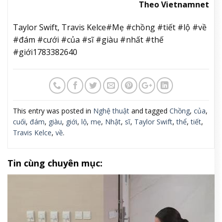
Theo Vietnamnet
Taylor Swift, Travis Kelce#Mẹ #chồng #tiết #lộ #về
#đám #cưới #của #sĩ #giàu #nhất #thế
#giới1783382640
This entry was posted in
Nghệ thuật
and tagged
Chồng
,
của
,
cuối
,
đám
,
giàu
,
giới
,
lộ
,
mẹ
,
Nhật
,
sĩ
,
Taylor Swift
,
thể
,
tiết
,
Travis Kelce
,
về
.
Tin cùng chuyên mục: