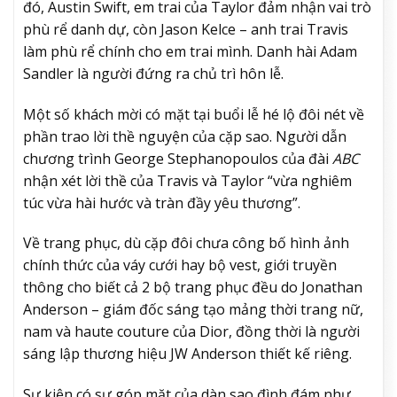
đó, Austin Swift, em trai của Taylor đảm nhận vai trò
phù rể danh dự, còn Jason Kelce – anh trai Travis
làm phù rể chính cho em trai mình. Danh hài Adam
Sandler là người đứng ra chủ trì hôn lễ.
Một số khách mời có mặt tại buổi lễ hé lộ đôi nét về
phần trao lời thề nguyện của cặp sao. Người dẫn
chương trình George Stephanopoulos của đài
ABC
nhận xét lời thề của Travis và Taylor “vừa nghiêm
túc vừa hài hước và tràn đầy yêu thương”.
Về trang phục, dù cặp đôi chưa công bố hình ảnh
chính thức của váy cưới hay bộ vest, giới truyền
thông cho biết cả 2 bộ trang phục đều do Jonathan
Anderson – giám đốc sáng tạo mảng thời trang nữ,
nam và haute couture của Dior, đồng thời là người
sáng lập thương hiệu JW Anderson thiết kế riêng.
Sự kiện có sự góp mặt của dàn sao đình đám như