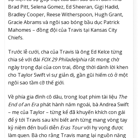
Brad Pitt, Selena Gomez, Ed Sheeran, Gigi Hadid,
Bradley Cooper, Reese Witherspoon, Hugh Grant,
Gracie Abrams và ngôi sao bóng bầu dục Patrick
Mahomes – đồng đội của Travis tại Kansas City
Chiefs.
Trước lễ cưới, cha của Travis là ông Ed Kelce từng
chia sẻ với đài
FOX 29 Philadelphia
rất mong chờ
ngày trọng đại của con trai, đồng thời dành lời khen
cho Taylor Swift vì sự giản dị, gần gũi hiếm có ở một
ngôi sao tầm cỡ thế giới.
Về phía gia đình cô dâu, trong loạt phim tài liệu
The
End of an Era
phát hành năm ngoái, bà Andrea Swift
– mẹ của Taylor – từng kể đã khuyến khích con gái
để ý tới Travis sau khi biết anh từng mang vòng tay
kỷ niệm đến buổi diễn
Eras Tour
với hy vọng được
làm quen. Bà cho rằng Travis mang lại nguồn năng