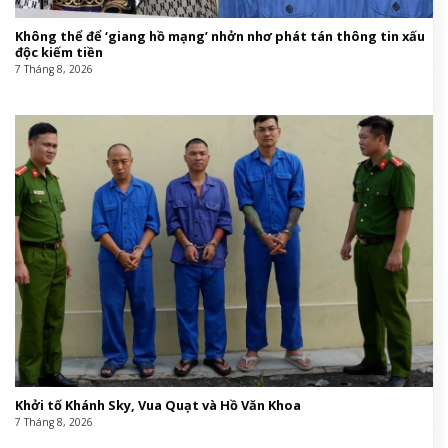
Không thể để ‘giang hồ mạng’ nhởn nhơ phát tán thông tin xấu
độc kiếm tiền
7 Tháng 8, 2026
Khởi tố Khánh Sky, Vua Quạt và Hồ Văn Khoa
7 Tháng 8, 2026