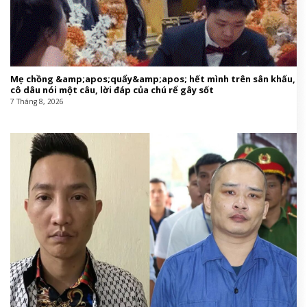
Mẹ chồng &amp;apos;quẩy&amp;apos; hết mình trên sân khấu,
cô dâu nói một câu, lời đáp của chú rể gây sốt
7 Tháng 8, 2026