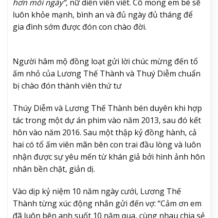
hơn mỗi ngày”,
nữ diễn viên viết. Cô mong em bé sẽ
luôn khỏe mạnh, bình an và đủ ngày đủ tháng để
gia đình sớm được đón con chào đời.
Người hâm mộ đồng loạt gửi lời chúc mừng đến tổ
ấm nhỏ của Lương Thế Thành và Thuý Diễm chuẩn
bị chào đón thành viên thứ tư
Thúy Diễm và Lương Thế Thành bén duyên khi hợp
tác trong một dự án phim vào năm 2013, sau đó kết
hôn vào năm 2016. Sau một thập kỷ đồng hành, cả
hai có tổ ấm viên mãn bên con trai đầu lòng và luôn
nhận được sự yêu mến từ khán giả bởi hình ảnh hôn
nhân bền chặt, giản dị.
Vào dịp kỷ niệm 10 năm ngày cưới, Lương Thế
Thành từng xúc động nhắn gửi đến vợ: “Cảm ơn em
đã luôn bên anh suốt 10 năm qua, cùng nhau chia sẻ