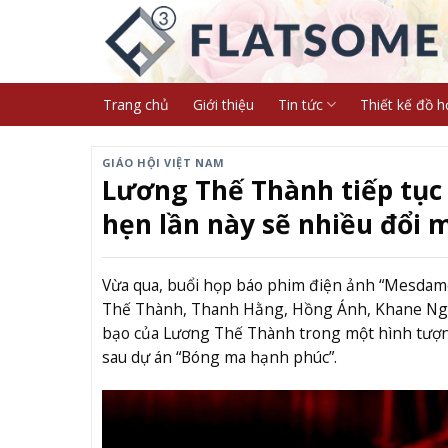
Skip
to
content
Trang chủ
Giới thiệu
Tin tức
Thiết kế đồ h
GIÁO HỘI VIỆT NAM
Lương Thế Thành tiếp tục
hẹn lần này sẽ nhiều đổi 
Vừa qua, buổi họp báo phim điện ảnh “Mesdame
Thế Thành, Thanh Hằng, Hồng Ánh, Khane Nguy
bạo của Lương Thế Thành trong một hình tượn
sau dự án “Bóng ma hạnh phúc”.