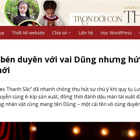
ọa
Thiết kế website
Chia sẻ
Liên hệ
Học WordPress
 bén duyên với vai Dũng nhưng h
mới
s Thanh Sắc” đã nhanh chóng thu hút sự chú ý khi quy tụ L
ễn cùng ê-kíp sản xuất, đồng thời đánh dấu màn tái xuất đ
g nhân vật cũng mang tên Dũng – một cái tên vô cùng duyê