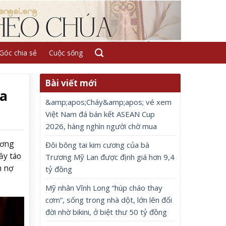
Góc chia sẻ
Cuộc sống
Bài viết mới
ứa
&amp;apos;Cháy&amp;apos; vé xem
Việt Nam đá bán kết ASEAN Cup
2026, hàng nghìn người chờ mua
ương
Đôi bông tai kim cương của bà
ầy táo
Trương Mỹ Lan được định giá hơn 9,4
n nợ
tỷ đồng
Mỹ nhân Vĩnh Long “húp cháo thay
cơm”, sống trong nhà dột, lớn lên đổi
đời nhờ bikini, ở biệt thư 50 tỷ đồng