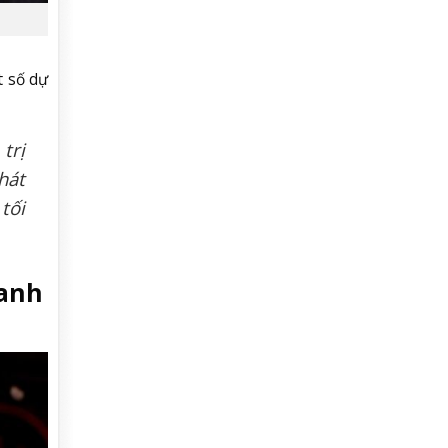
t số dự
trị
hát
tối
ranh