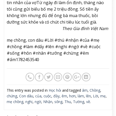
tin nhắn của vợ
Từ ngày đi làm ổn định, tháng nào
tôi cũng gửi biếu bố mẹ 2 triệu đồng. Số tiền ấy
không lớn nhưng đủ để ông bà mua thuốc, bồi
dưỡng sức khỏe và có chút chi tiêu lúc tuổi già.
Theo Gia đình Việt Nam
mẹ chồng, con dâu #Lời #thú #nhận #của #mẹ
#chồng #làm #dấy #lên #nghi #ngờ #về #cuộc
#sống #hôn #nhân #tưởng #chừng #êm
#ấm1782453540
This entry was posted in
Học hỏi
and tagged
âm
,
Chồng
,
chứng
,
Con dâu
,
của
,
cuộc
,
đầy
,
êm
,
hơn
,
làm
,
lên
,
Lời
,
mẹ
,
mẹ chồng
,
nghị
,
ngờ
,
Nhận
,
sống
,
Thu
,
Tường
,
về
.