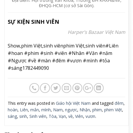
Địa điểm: Hội trường Văn Khoa, Trường ĐH KHXH&NV,
ĐHQG-HCM (cơ sở Sài Gòn).
SỰ KIỆN SINH VIÊN
Harper’s Bazaar Việt Nam
Show,phim Việt,sinh viênphim Việt,sinh viên#Liên
#hoan #phim #sinh #viên #Nhân #Văn #năm
#Ngược #về #màn #đêm #vươn #mình #tỏa
#sáng1782449090
This entry was posted in
Giáo hội Việt Nam
and tagged
đêm
,
hoàn
,
Liên
,
mắn
,
mình
,
Nam
,
ngược
,
Nhận
,
phim
,
phim Việt
,
sáng
,
sinh
,
Sinh viên
,
Tòa
,
Vạn
,
về
,
Viên
,
vươn
.