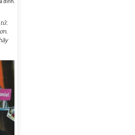
a đình.
tử.
ơn.
hãy