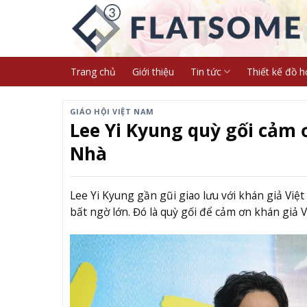
Skip
to
content
Trang chủ
Giới thiệu
Tin tức
Thiết kế đồ h
GIÁO HỘI VIỆT NAM
Lee Yi Kyung quỳ gối cảm 
Nhà
Lee Yi Kyung gần gũi giao lưu với khán giả Việt
bất ngờ lớn. Đó là quỳ gối để cảm ơn khán giả 