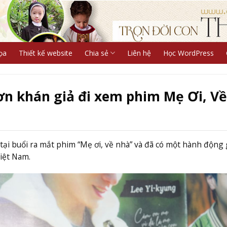
ọa
Thiết kế website
Chia sẻ
Liên hệ
Học WordPress
ơn khán giả đi xem phim Mẹ Ơi, Về
 tại buổi ra mắt phim “Mẹ ơi, về nhà” và đã có một hành động
Việt Nam.