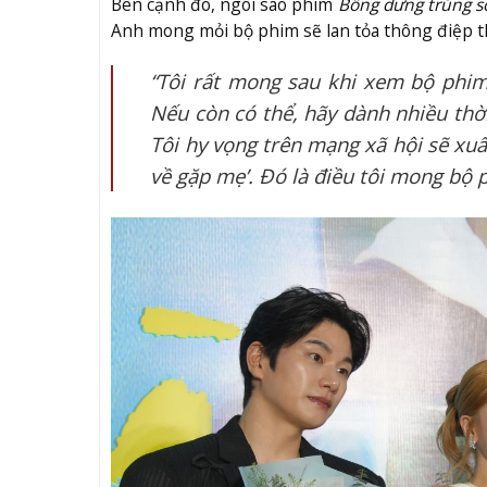
Bên cạnh đó, ngôi sao phim
Bỗng dưng trúng s
Anh mong mỏi bộ phim sẽ lan tỏa thông điệp th
“Tôi rất mong sau khi xem bộ phim
Nếu còn có thể, hãy dành nhiều thờ
Tôi hy vọng trên mạng xã hội sẽ xuấ
về gặp mẹ’. Đó là điều tôi mong bộ p