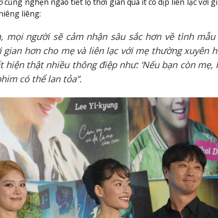
ố
cũng nghẹn ngào tiết lộ thời gian qua ít có dịp liên lạc với gi
iêng liêng:
, mọi người sẽ cảm nhận sâu sắc hơn về tình mẫu 
i gian hơn cho mẹ và liên lạc với mẹ thường xuyên h
t hiện thật nhiều thông điệp như: ‘Nếu bạn còn mẹ, 
him có thể lan tỏa”.