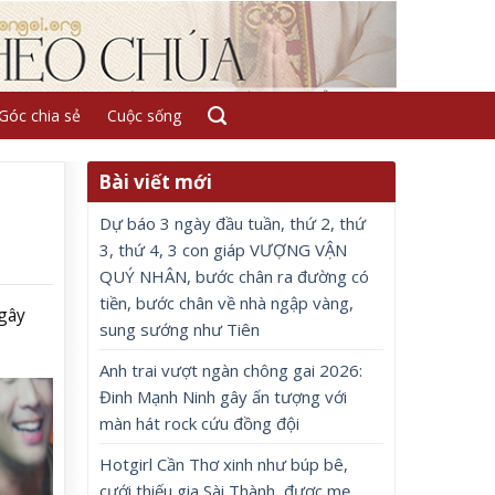
Góc chia sẻ
Cuộc sống
Bài viết mới
Dự báo 3 ngày đầu tuần, thứ 2, thứ
3, thứ 4, 3 con giáp VƯỢNG VẬN
QUÝ NHÂN, bước chân ra đường có
tiền, bước chân về nhà ngập vàng,
 gây
sung sướng như Tiên
Anh trai vượt ngàn chông gai 2026:
Đinh Mạnh Ninh gây ấn tượng với
màn hát rock cứu đồng đội
Hotgirl Cần Thơ xinh như búp bê,
cưới thiếu gia Sài Thành, được mẹ