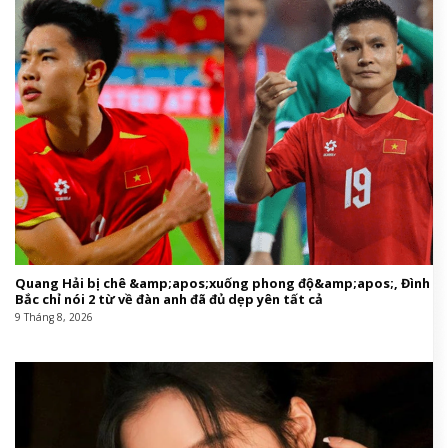
Quang Hải bị chê &amp;apos;xuống phong độ&amp;apos;, Đình
Bắc chỉ nói 2 từ về đàn anh đã đủ dẹp yên tất cả
9 Tháng 8, 2026