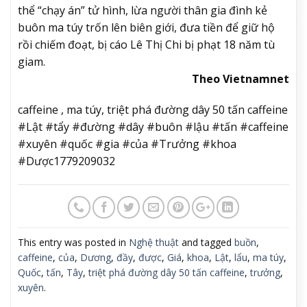
thể “chạy án” tử hình, lừa người thân gia đình kẻ
buôn ma túy trốn lên biên giới, đưa tiền để giữ hộ
rồi chiếm đoạt, bị cáo Lê Thị Chi bị phạt 18 năm tù
giam.
Theo Vietnamnet
caffeine , ma túy, triệt phá đường dây 50 tấn caffeine
#Lật #tẩy #đường #dây #buôn #lậu #tấn #caffeine
#xuyên #quốc #gia #của #Trưởng #khoa
#Dược1779209032
This entry was posted in
Nghệ thuật
and tagged
buồn
,
caffeine
,
của
,
Dương
,
đầy
,
được
,
Giá
,
khoa
,
Lật
,
lẩu
,
ma túy
,
Quốc
,
tấn
,
Tây
,
triệt phá đường dây 50 tấn caffeine
,
trưởng
,
xuyên
.