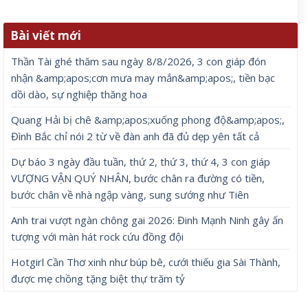
Bài viết mới
Thần Tài ghé thăm sau ngày 8/8/2026, 3 con giáp đón
nhận &amp;apos;cơn mưa may mắn&amp;apos;, tiền bạc
dồi dào, sự nghiệp thăng hoa
Quang Hải bị chê &amp;apos;xuống phong độ&amp;apos;,
Đình Bắc chỉ nói 2 từ về đàn anh đã đủ dẹp yên tất cả
Dự báo 3 ngày đầu tuần, thứ 2, thứ 3, thứ 4, 3 con giáp
VƯỢNG VẬN QUÝ NHÂN, bước chân ra đường có tiền,
bước chân về nhà ngập vàng, sung sướng như Tiên
Anh trai vượt ngàn chông gai 2026: Đinh Mạnh Ninh gây ấn
tượng với màn hát rock cứu đồng đội
Hotgirl Cần Thơ xinh như búp bê, cưới thiếu gia Sài Thành,
được mẹ chồng tặng biệt thự trăm tỷ