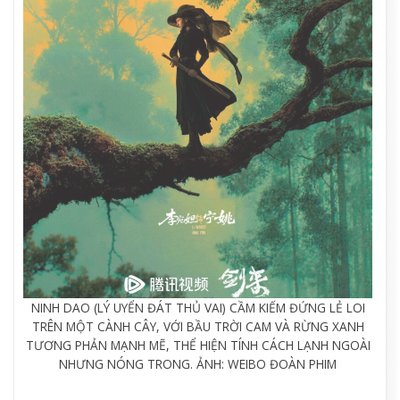
NINH DAO (LÝ UYỂN ĐÁT THỦ VAI) CẦM KIẾM ĐỨNG LẺ LOI
TRÊN MỘT CÀNH CÂY, VỚI BẦU TRỜI CAM VÀ RỪNG XANH
TƯƠNG PHẢN MẠNH MẼ, THỂ HIỆN TÍNH CÁCH LẠNH NGOÀI
NHƯNG NÓNG TRONG. ẢNH: WEIBO ĐOÀN PHIM