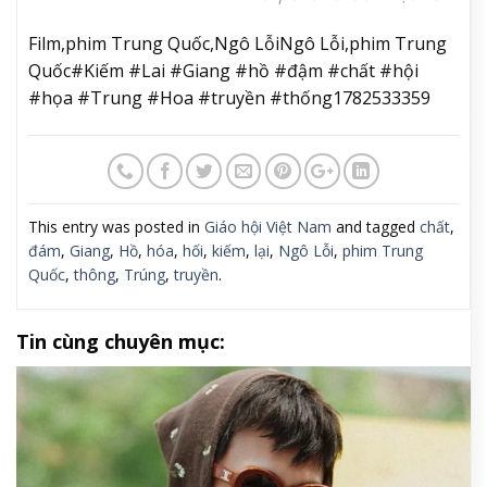
Film,phim Trung Quốc,Ngô LỗiNgô Lỗi,phim Trung
Quốc#Kiếm #Lai #Giang #hồ #đậm #chất #hội
#họa #Trung #Hoa #truyền #thống1782533359
This entry was posted in
Giáo hội Việt Nam
and tagged
chất
,
đám
,
Giang
,
Hồ
,
hóa
,
hối
,
kiếm
,
lại
,
Ngô Lỗi
,
phim Trung
Quốc
,
thông
,
Trúng
,
truyền
.
Tin cùng chuyên mục: