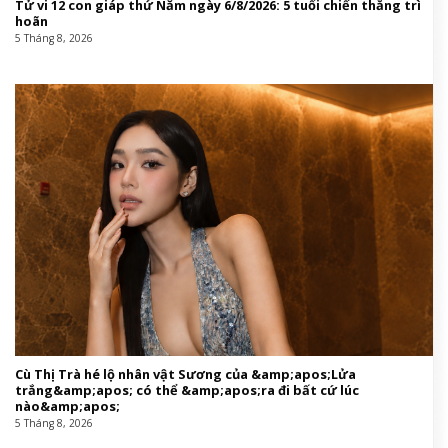
Tử vi 12 con giáp thứ Năm ngày 6/8/2026: 5 tuổi chiến thắng trì
hoãn
5 Tháng 8, 2026
Cù Thị Trà hé lộ nhân vật Sương của &amp;apos;Lửa
trắng&amp;apos; có thể &amp;apos;ra đi bất cứ lúc
nào&amp;apos;
5 Tháng 8, 2026