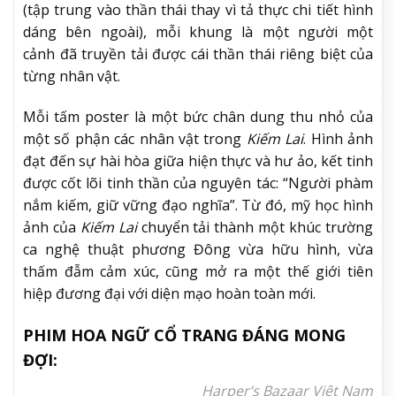
(tập trung vào thần thái thay vì tả thực chi tiết hình
dáng bên ngoài), mỗi khung là một người một
cảnh đã truyền tải được cái thần thái riêng biệt của
từng nhân vật.
Mỗi tấm poster là một bức chân dung thu nhỏ của
một số phận các nhân vật trong
Kiếm Lai
. Hình ảnh
đạt đến sự hài hòa giữa hiện thực và hư ảo, kết tinh
được cốt lõi tinh thần của nguyên tác: “Người phàm
nắm kiếm, giữ vững đạo nghĩa”. Từ đó, mỹ học hình
ảnh của
Kiếm Lai
chuyển tải thành một khúc trường
ca nghệ thuật phương Đông vừa hữu hình, vừa
thấm đẫm cảm xúc, cũng mở ra một thế giới tiên
hiệp đương đại với diện mạo hoàn toàn mới.
PHIM HOA NGỮ CỔ TRANG ĐÁNG MONG
ĐỢI:
Harper’s Bazaar Việt Nam