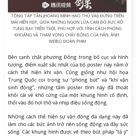
TỐNG TẬP TÂN (HOÀNG MINH HẠO THỦ VAI) ĐỨNG TRÊN
MÁI HIÊN HẸP, GIỮA NHỮNG NGỌN LỬA CAM ĐỎ RỰC RỠ
TUNG BAY TRÊN TRỜI, PHÙ HỢP VỚI TÍNH CÁCH PHÓNG
KHOÁNG VÀ THAM VỌNG CHÁY BỎNG CỦA HẮN. ẢNH:
WEIBO ĐOÀN PHIM
Bên cạnh chất phương Đông trong bố cục và hình
tượng, điểm xuất sắc nhất của bộ poster này nằm ở
cách thể hiện khí vận. Cũng giống như hội họa
Trung Quốc coi trọng sự “phóng bút” và “khí vận
sinh động”, những tấm poster tĩnh này đã thoát
khỏi cái vẻ khô cứng của một khung hình cố định,
thổi vào đó hơi thở và nhịp điệu sống động.
Những cách thể hiện sự vận động đa dạng này đã
làm cho các bức ảnh trở nên sống động và đầy sức
sống. Các khung hình được vẽ theo bút pháp “tả ý”