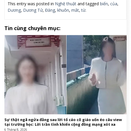
This entry was posted in
Nghệ thuật
and tagged
biển
,
của
,
Dương
,
Dương Tử
,
Đăng
,
khuôn
,
mắt
,
từ
.
Tin cùng chuyên mục:
Sự thật ngã ngửa đằng sau lời tố cáo cô giáo uốn éo câu view
tại trường học: Lời trần tình khiến cộng đồng mạng xót xa
6 Tháng 8, 2026