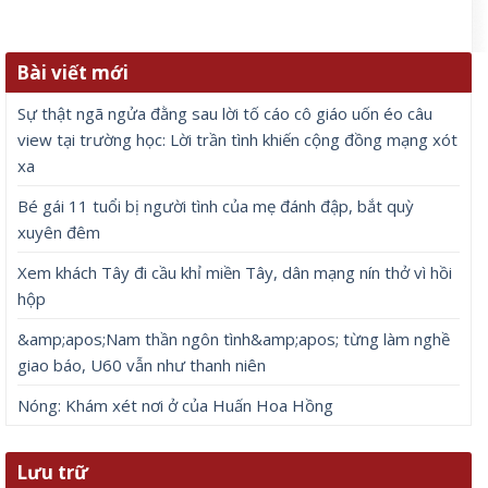
Bài viết mới
Sự thật ngã ngửa đằng sau lời tố cáo cô giáo uốn éo câu
view tại trường học: Lời trần tình khiến cộng đồng mạng xót
xa
Bé gái 11 tuổi bị người tình của mẹ đánh đập, bắt quỳ
xuyên đêm
Xem khách Tây đi cầu khỉ miền Tây, dân mạng nín thở vì hồi
hộp
&amp;apos;Nam thần ngôn tình&amp;apos; từng làm nghề
giao báo, U60 vẫn như thanh niên
Nóng: Khám xét nơi ở của Huấn Hoa Hồng
Lưu trữ