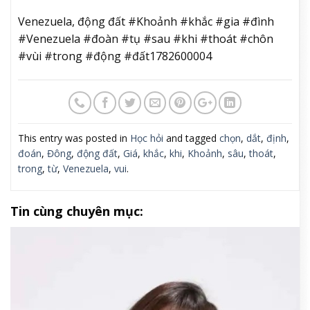
Venezuela, động đất #Khoảnh #khắc #gia #đình
#Venezuela #đoàn #tụ #sau #khi #thoát #chôn
#vùi #trong #động #đất1782600004
This entry was posted in
Học hỏi
and tagged
chọn
,
dắt
,
định
,
đoán
,
Đông
,
động đất
,
Giá
,
khắc
,
khi
,
Khoảnh
,
sâu
,
thoát
,
trong
,
từ
,
Venezuela
,
vui
.
Tin cùng chuyên mục: