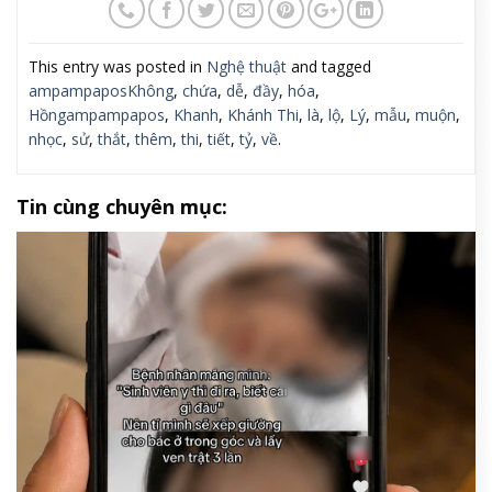
This entry was posted in
Nghệ thuật
and tagged
ampampaposKhông
,
chứa
,
dễ
,
đầy
,
hóa
,
Hồngampampapos
,
Khanh
,
Khánh Thi
,
là
,
lộ
,
Lý
,
mẫu
,
muộn
,
nhọc
,
sử
,
thắt
,
thêm
,
thi
,
tiết
,
tỷ
,
về
.
Tin cùng chuyên mục: