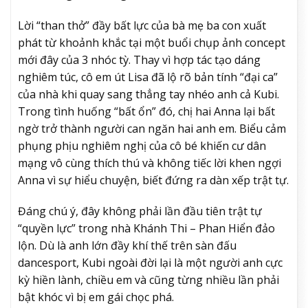
Lời “than thở” đầy bất lực của bà mẹ ba con xuất
phát từ khoảnh khắc tại một buổi chụp ảnh concept
mới đây của 3 nhóc tỳ. Thay vì hợp tác tạo dáng
nghiêm túc, cô em út Lisa đã lộ rõ bản tính “đại ca”
của nhà khi quay sang thẳng tay nhéo anh cả Kubi.
Trong tình huống “bất ổn” đó, chị hai Anna lại bất
ngờ trở thành người can ngăn hai anh em. Biểu cảm
phụng phịu nghiêm nghị của cô bé khiến cư dân
mạng vô cùng thích thú và không tiếc lời khen ngợi
Anna vì sự hiểu chuyện, biết đứng ra dàn xếp trật tự.
Đáng chú ý, đây không phải lần đầu tiên trật tự
“quyền lực” trong nhà Khánh Thi – Phan Hiển đảo
lộn. Dù là anh lớn đầy khí thế trên sàn đấu
dancesport, Kubi ngoài đời lại là một người anh cực
kỳ hiền lành, chiều em và cũng từng nhiều lần phải
bật khóc vì bị em gái chọc phá.