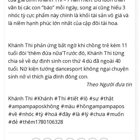
vãn bị các con “báo” mỗi ngày, song ai cũng hiểu 3
nhóc tỳ cực phẩm này chính là khối tài sản vô giá và
là niềm hạnh phúc lớn nhất của cặp đôi tài hoa.
Khánh Thi phản ứng bất ngờ khi chồng trẻ kém 11
tuổi đòi ‘thêm đứa nữa’
Trước đó, Khánh Thi từng
chia sẻ về dự định sinh con thứ 4 dù đã ngoài 40
tuổi. Nữ kiện tướng dancesport không ngại chuyện
sinh nở vì thích gia đình đông con.
Theo Người đưa tin
Khánh Thi #Khánh #Thi #tiết #lộ #sự #thật
#ampampaposkhông #màu #hồngampampapos
#về #nhóc #tỳ #hoá #đây #là #lý #chưa #muốn
#đẻ #thêm1780106328