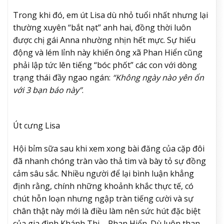
Trong khi đó, em út Lisa dù nhỏ tuổi nhất nhưng lại
thường xuyên “bắt nạt” anh hai, đồng thời luôn
được chị gái Anna nhường nhịn hết mực. Sự hiếu
động và lém lỉnh này khiến ông xã Phan Hiển cũng
phải lập tức lên tiếng “bóc phốt” các con với dòng
trạng thái đầy ngao ngán:
“Không ngày nào yên ổn
với 3 bạn báo này”
.
Út cưng Lisa
Hội bỉm sữa sau khi xem xong bài đăng của cặp đôi
đã nhanh chóng tràn vào thả tim và bày tỏ sự đồng
cảm sâu sắc. Nhiều người để lại bình luận khẳng
định rằng, chính những khoảnh khắc thực tế, có
chút hỗn loạn nhưng ngập tràn tiếng cười và sự
chân thật này mới là điều làm nên sức hút đặc biệt
của gia đình Khánh Thi – Phan Hiển. Dù luôn than