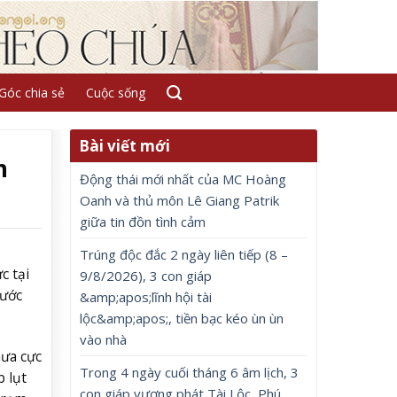
Góc chia sẻ
Cuộc sống
Bài viết mới
n
Động thái mới nhất của MC Hoàng
Oanh và thủ môn Lê Giang Patrik
giữa tin đồn tình cảm
Trúng độc đắc 2 ngày liên tiếp (8 –
c tại
9/8/2026), 3 con giáp
nước
&amp;apos;lĩnh hội tài
lộc&amp;apos;, tiền bạc kéo ùn ùn
vào nhà
ưa cực
Trong 4 ngày cuối tháng 6 âm lịch, 3
 lụt
con giáp vượng phát Tài Lộc, Phú