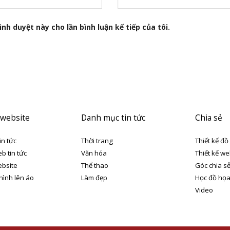
nh duyệt này cho lần bình luận kế tiếp của tôi.
 website
Danh mục tin tức
Chia sẻ
in tức
Thời trang
Thiết kế đồ
eb tin tức
Văn hóa
Thiết kế we
ebsite
Thể thao
Góc chia s
 hình lên áo
Làm đẹp
Học đồ họ
Video