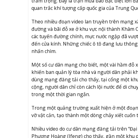
trầm trọng. Đây là trận mưa bão đặc biệt lớn 
quan trắc khí tượng cấp quốc gia của Trung Qu
Theo nhiều đoạn video lan truyền trên mạng xã 
đường và bãi đỗ xe ở khu vực nội thành Khâm C
các tuyến đường chính, mực nước ngập đã vượt 
đến cửa kính. Những chiếc ô tô đang lưu thông
nhấn chìm.
Một số cư dân mạng cho biết, một vài hầm đỗ x
khiến ban quản lý tòa nhà và người dân phải k
dùng mạng đăng tải cho thấy, tại cổng một kh
cộng, người dân chỉ còn cách lội nước để di ch
trong một thời gian ngắn.
Trong một quảng trường xuất hiện ở một đoạn v
vỡ vật cản, tạo thành một dòng chảy xiết cuốn 
Nhiều video do cư dân mạng đăng tải trên “Đạ
Phượng Hoàng (Ifeng) cho thấy, gần một khu d