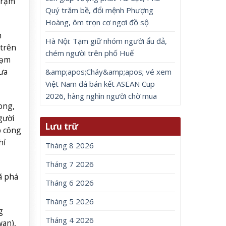
trạm
Quý trăm bề, đổi mệnh Phượng
Hoàng, ôm trọn cơ ngơi đồ sộ
n
Hà Nội: Tạm giữ nhóm người ẩu đả,
 trên
chém người trên phố Huế
hạm
ưa
&amp;apos;Cháy&amp;apos; vé xem
Việt Nam đá bán kết ASEAN Cup
2026, hàng nghìn người chờ mua
ong,
gười
Lưu trữ
p công
hỉ
Tháng 8 2026
Tháng 7 2026
ã phá
Tháng 6 2026
Tháng 5 2026
g
Tháng 4 2026
wan),