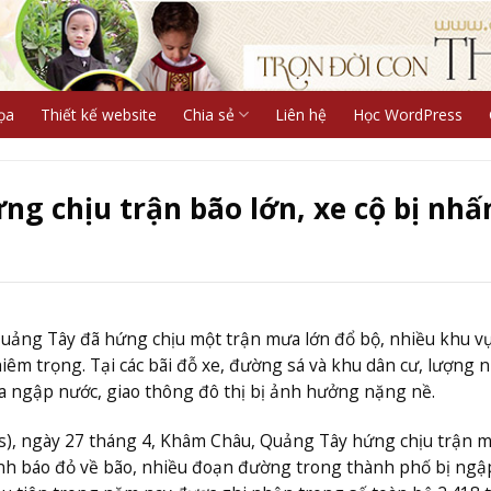
ọa
Thiết kế website
Chia sẻ
Liên hệ
Học WordPress
 chịu trận bão lớn, xe cộ bị nhấ
uảng Tây đã hứng chịu một trận mưa lớn đổ bộ, nhiều khu vự
êm trọng. Tại các bãi đỗ xe, đường sá và khu dân cư, lượng 
cửa ngập nước, giao thông đô thị bị ảnh hưởng nặng nề.
s), ngày 27 tháng 4, Khâm Châu, Quảng Tây hứng chịu trận m
cảnh báo đỏ về bão, nhiều đoạn đường trong thành phố bị ngập