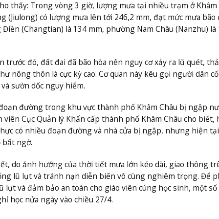
ho thấy: Trong vòng 3 giờ, lượng mưa tại nhiều trạm ở Khâm
g (Jiulong) có lượng mưa lên tới 246,2 mm, đạt mức mưa bão 
g Điền (Changtian) là 134 mm, phường Nam Châu (Nanzhu) là 
n trước đó, đất đai đã bão hòa nên nguy cơ xảy ra lũ quét, th
như nông thôn là cực kỳ cao. Cơ quan này kêu gọi người dân c
p và sườn dốc nguy hiểm.
 đoạn đường trong khu vực thành phố Khâm Châu bị ngập nư
n viên Cục Quản lý Khẩn cấp thành phố Khâm Châu cho biết, 
ực có nhiều đoạn đường và nhà cửa bị ngập, nhưng hiện tại
 bất ngờ.
, do ảnh hưởng của thời tiết mưa lớn kéo dài, giao thông t
ống lũ lụt và tránh nạn diễn biến vô cùng nghiêm trọng. Để 
 lụt và đảm bảo an toàn cho giáo viên cùng học sinh, một số
ỉ học nửa ngày vào chiều 27/4.