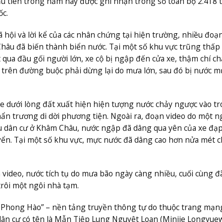
đầu tiên trong năm nay được ghi nhận trong số toàn bộ 2.418 
ốc.
hội và lời kể của các nhân chứng tại hiện trường, nhiều đoạ
hâu đã biến thành biển nước. Tại một số khu vực trũng thấp
qua đầu gối người lớn, xe cộ bị ngập đến cửa xe, thậm chí c
 trên đường buộc phải dừng lại do mưa lớn, sau đó bị nước m
e dưới lòng đất xuất hiện hiện tượng nước chảy ngược vào tr
hẩn trương di dời phương tiện. Ngoài ra, đoạn video do một n
u dân cư ở Khâm Châu, nước ngập đã dâng qua yên của xe đạ
uyển. Tại một số khu vực, mực nước đã dâng cao hơn nửa mét c
ideo, nước tích tụ do mưa bão ngày càng nhiều, cuối cùng đ
trôi một ngôi nhà tạm.
i Phong Hào” – nền tảng truyền thông tự do thuộc trang mạn
ân cư có tên là Mẫn Tiệp Lung Nguyệt Loan (Minjie Longyue