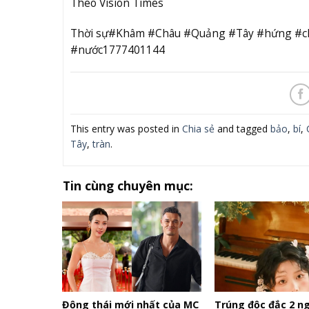
Theo Vision Times
Thời sự#Khâm #Châu #Quảng #Tây #hứng #chị
#nước1777401144
This entry was posted in
Chia sẻ
and tagged
bảo
,
bí
,
Tây
,
tràn
.
Tin cùng chuyên mục:
Động thái mới nhất của MC
Trúng độc đắc 2 ng