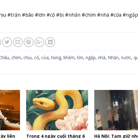
u #trận #bão #lớn #cộ #bị #nhấn #chìm #nhà #cửa #ngập
Châu
,
chìm
,
chịu
,
cổ
,
của
,
hùng
,
khấm
,
lớn
,
ngập
,
nhà
,
Nhận
,
nước
,
q
ày liên
Trong 4 ngày cuối tháng 6
Hà Nội: Tạm giữ n