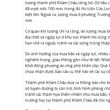
tượng thành phố Khâm Châu công bố. Dữ liệu c
đã vượt mốc 100 mm, trong đó thị trấn Cửu Lon
biệt lớn. Ngoài ra, lượng mưa ở phường Trườn
mm.
Cơ quan khí tượng chỉ ra rằng, do lượng mưa lớ
địa chất và ngập lụt ở khu vực thành thị cũng 
hạn chế ra ngoài, tránh xa các vùng trũng thấ
Do ảnh hưởng của mưa bão và ngập lụt, nhiều
nghiêm trọng, giao thông gần như tê liệt. Nhâ
khởi động phương án ứng phó khẩn cấp. Quả th
chưa nhận được báo cáo cụ thể nào về các sự cố
Thành phố Khâm Châu đưa ra thông báo cho biết
số tuyến đường bị cản trở, tình hình phòng ch
tránh các thảm họa thiên nhiên như mưa bão, lũ
trường học tại thành phố Khâm Châu đã cho ngh