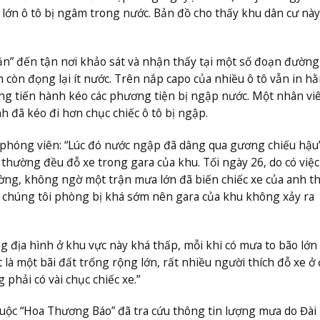
lớn ô tô bị ngâm trong nước. Bản đồ cho thấy khu dân cư nà
n” đến tận nơi khảo sát và nhận thấy tại một số đoạn đường
òn đọng lại ít nước. Trên nắp capo của nhiều ô tô vẫn in hằ
ng tiến hành kéo các phương tiện bị ngập nước. Một nhân viê
nh đã kéo đi hơn chục chiếc ô tô bị ngập.
i phóng viên: “Lúc đó nước ngập đã dâng qua gương chiếu hậu
 thường đều đỗ xe trong gara của khu. Tối ngày 26, do có việc
ờng, không ngờ một trận mưa lớn đã biến chiếc xe của anh t
ư chúng tôi phòng bị khá sớm nên gara của khu không xảy ra
 địa hình ở khu vực này khá thấp, mỗi khi có mưa to bão lớn 
 là một bãi đất trống rộng lớn, rất nhiều người thích đỗ xe ở 
 phải có vài chục chiếc xe.”
uộc “Hoa Thương Báo” đã tra cứu thông tin lượng mưa do Đài 