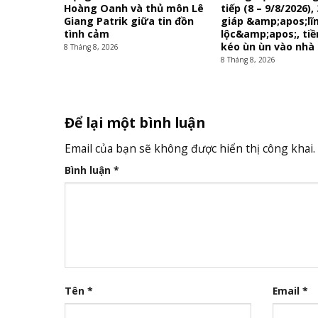
Hoàng Oanh và thủ môn Lê
tiếp (8 – 9/8/2026),
Giang Patrik giữa tin đồn
giáp &amp;apos;lĩn
tình cảm
lộc&amp;apos;, tiề
kéo ùn ùn vào nhà
8 Tháng 8, 2026
8 Tháng 8, 2026
Để lại một bình luận
Email của bạn sẽ không được hiển thị công khai.
Bình luận
*
Tên
*
Email
*