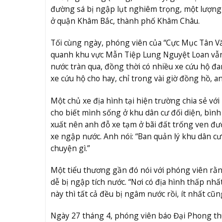
đường sá bị ngập lụt nghiêm trọng, một lượng 
ở quận Khâm Bắc, thành phố Khâm Châu.
Tối cùng ngày, phóng viên của “Cực Mục Tân Vă
quanh khu vực Mẫn Tiệp Lung Nguyệt Loan vẫn c
nước tràn qua, đồng thời có nhiều xe cứu hộ đa
xe cứu hộ cho hay, chỉ trong vài giờ đồng hồ, a
Một chủ xe địa hình tại hiện trường chia sẻ vớ
cho biết mình sống ở khu dân cư đối diện, bình
xuất nên anh đỗ xe tạm ở bãi đất trống ven đư
xe ngập nước. Anh nói: “Ban quản lý khu dân c
chuyện gì.”
Một tiểu thương gần đó nói với phóng viên rằng
dễ bị ngập tích nước. “Nơi có địa hình thấp nhất
này thì tất cả đều bị ngâm nước rồi, ít nhất cũng
Ngày 27 tháng 4, phóng viên báo Đại Phong th