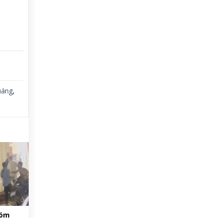
uáng
,
hóm