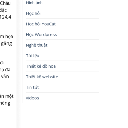
Hình ảnh
 Châu
đặc
Học hỏi
124,4
Học hỏi YouCat
Học Wordpress
ảm họa
ố gắng
Nghệ thuật
Tài liệu
ớc
Thiết kế đồ họa
họ đã
 vẫn
Thiết kế website
Tin tức
rên một
Videos
phòng