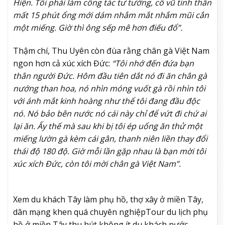
Hiện. Tôi phải làm công tác tư tưởng, cổ vũ tinh thần
mất 15 phút ổng mới dám nhắm mắt nhắm mũi cắn
một miếng. Giờ thì ông sếp mê hơn điếu đổ”.
Thậm chí, Thu Uyên còn đùa rằng chân gà Việt Nam
ngon hơn cả xúc xích Đức:
“Tôi nhớ đến đứa bạn
thân người Đức. Hôm đầu tiên dắt nó đi ăn chân gà
nướng than hoa, nó nhìn móng vuốt gà rồi nhìn tôi
với ánh mắt kinh hoàng như thể tôi đang đầu độc
nó. Nó bảo bên nước nó cái này chỉ để vứt đi chứ ai
lại ăn. Ấy thế mà sau khi bị tôi ép uổng ăn thử một
miếng lườn gà kèm cái gân, thanh niên liền thay đổi
thái độ 180 độ. Giờ mỗi lần gặp nhau là bạn mời tôi
xúc xích Đức, còn tôi mời chân gà Việt Nam”.
Xem du khách Tây làm phụ hồ, thợ xây ở miền Tây,
dân mạng khen quá chuyên nghiệp
Tour du lịch phụ
hồ ở miền Tây thu hút không ít du khách nước