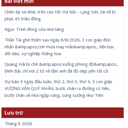
Bài viết mới
Chèn ép xe khác trên cao tốc Hà Nội – Lạng Sơn, tài xế bị
phạt 45 triệu đồng
Ngọc Trinh đóng cửa nhà hàng
Thần Tài ghé thăm sau ngày 8/8/2026, 3 con giáp đón
nhận &amp;apos;cơn mưa may mắn&amp;apos;, tiền bạc
dồi dào, sự nghiệp thăng hoa
Quang Hải bị chê &amp;apos;xuống phong độ&amp;apos;,
Đình Bắc chỉ nói 2 từ về đàn anh đã đủ dẹp yên tất cả
Dự báo 3 ngày đầu tuần, thứ 2, thứ 3, thứ 4, 3 con giáp
VƯỢNG VẬN QUÝ NHÂN, bước chân ra đường có tiền,
bước chân về nhà ngập vàng, sung sướng như Tiên
Lưu trữ
Tháng 8 2026