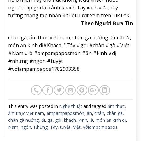
ngoài, clip ghi lại cảnh khách Tây xách vữa, xây
tường thẳng tắp nhận 4 triệu lượt xem trên TikTok.
Theo Người Đưa Tin
chân gà, ẩm thực việt nam, chân gà nướng, ẩm thực,
món ăn kinh dị#Khách #Tây #gọi #chân #gà #Việt
#Nam #là #ampampaposmón #ăn #kinh #dị
#nhưng #ngon #tuyệt
#vờiampampapos1782903358
This entry was posted in
Nghệ thuật
and tagged
ẩm thực
,
ẩm thực việt nam
,
ampampaposmón
,
ân
,
chân
,
chân gà
,
chân gà nướng
,
đi
,
gà
,
gói
,
khách
,
Kính
,
là
,
món ăn kinh dị
,
Nam
,
ngôn
,
Những
,
Tây
,
tuyệt
,
Việt
,
vờiampampapos
.