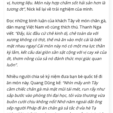
vị, hương liệu. Món này hợp chấm sốt hải sản hơn là
tương ớt”,
Nick kể lại về trải nghiệm của mình.
Đọc những bình luận của khách Tây về món chân gà,
dân mạng Việt Nam vô cùng thích thú. Thanh Nga
viết:
“Đấy, lúc đầu cứ chê kinh dị, chê toàn da với
xương không có thịt, thế mà ăn vào một cái là biết
mặt nhau ngay! Cái món này nó có một ma lực thần
kỳ lắm, kết cấu dai giòn sần sật cộng với vị cay xè của
ớt, thơm nồng của sả nó đánh thức mọi giác quan
luôn”.
Nhiều người chia sẻ kỷ niệm đưa bạn bè quốc tế đi
ăn món này. Quang Dũng kể:
“Nhìn mấy anh Tây
cầm chiếc chân gà mà mặt mũi tái mét, run rẩy như
sắp bước vào phòng thi đại học, tôi vừa thương vừa
buồn cười chịu không nổi! Nhớ năm ngoái dắt ông
sếp người Pháp đi ăn chân gà sả tắc ở vỉa hè Tạ