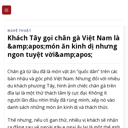
Skip
to
content
NGHỆ THUẬT
Khách Tây gọi chân gà Việt Nam là
&amp;apos;món ăn kinh dị nhưng
ngon tuyệt vời&amp;apos;
Chân gà từ lâu đã là món vặt ăn “quốc dân” trên các
bàn nhậu và góc phố Việt Nam. Nhưng đối với nhiều
du khách phương Tây, hình ảnh chiếc chân gà trên
đĩa lại là một thử thách tâm lý cực đại. Không ít
người lần đầu nhìn thấy đã rùng mình, xếp nó vào
danh sách những món ăn kinh dị và thách thức.
Thế nhưng, nếu có gan thử, nhiều vị khách sẽ nhận
ra đằng sau vẻ ngoài gây e ngại ấy lại là một thế giới