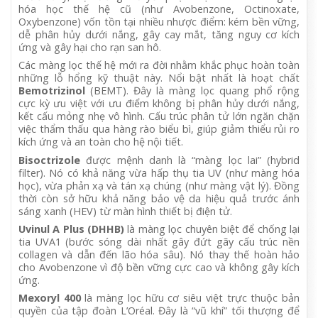
hóa học thế hệ cũ (như Avobenzone, Octinoxate,
Oxybenzone) vốn tồn tại nhiều nhược điểm: kém bền vững,
dễ phân hủy dưới nắng, gây cay mắt, tăng nguy cơ kích
ứng và gây hại cho rạn san hô.
Các màng lọc thế hệ mới ra đời nhằm khắc phục hoàn toàn
những lỗ hổng kỹ thuật này. Nổi bật nhất là hoạt chất
Bemotrizinol
(BEMT). Đây là màng lọc quang phổ rộng
cực kỳ ưu việt với ưu điểm không bị phân hủy dưới nắng,
kết cấu mỏng nhẹ vô hình. Cấu trúc phân tử lớn ngăn chặn
việc thẩm thấu qua hàng rào biểu bì, giúp giảm thiểu rủi ro
kích ứng và an toàn cho hệ nội tiết.
Bisoctrizole
được mệnh danh là “màng lọc lai” (hybrid
filter). Nó có khả năng vừa hấp thụ tia UV (như màng hóa
học), vừa phản xạ và tán xạ chúng (như màng vật lý). Đồng
thời còn sở hữu khả năng bảo vệ da hiệu quả trước ánh
sáng xanh (HEV) từ màn hình thiết bị điện tử.
Uvinul A Plus (DHHB)
là màng lọc chuyên biệt để chống lại
tia UVA1 (bước sóng dài nhất gây đứt gãy cấu trúc nền
collagen và dẫn đến lão hóa sâu). Nó thay thế hoàn hảo
cho Avobenzone vì độ bền vững cực cao và không gây kích
ứng.
Mexoryl 400
là màng lọc hữu cơ siêu việt trực thuộc bản
quyền của tập đoàn L’Oréal. Đây là “vũ khí” tối thượng để