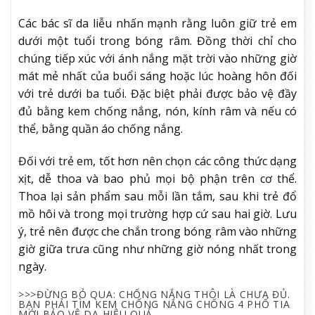
Các bác sĩ da liễu nhấn mạnh rằng luôn giữ trẻ em
dưới một tuổi trong bóng râm. Đồng thời chỉ cho
chúng tiếp xúc với ánh nắng mặt trời vào những giờ
mát mẻ nhất của buổi sáng hoặc lúc hoàng hôn đối
với trẻ dưới ba tuổi. Đặc biệt phải được bảo vệ đầy
đủ bằng kem chống nắng, nón, kính râm và nếu có
thể, bằng quần áo chống nắng.
Đối với trẻ em, tốt hơn nên chọn các công thức dạng
xịt, dễ thoa và bao phủ mọi bộ phận trên cơ thể.
Thoa lại sản phẩm sau mỗi lần tắm, sau khi trẻ đổ
mồ hôi và trong mọi trường hợp cứ sau hai giờ. Lưu
ý, trẻ nên được che chắn trong bóng râm vào những
giờ giữa trưa cũng như những giờ nóng nhất trong
ngày.
>>>ĐỪNG BỎ QUA: CHỐNG NẮNG THÔI LÀ CHƯA ĐỦ.
BẠN PHẢI TÌM KEM CHỐNG NẮNG CHỐNG 4 PHỔ TIA
MỚI BẢO VỆ DA HIỆU QUẢ