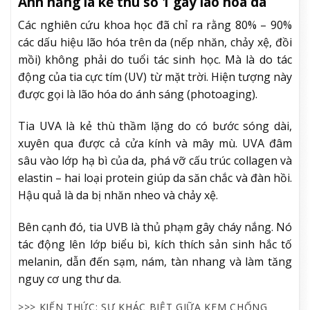
Ánh nắng là kẻ thù số 1 gây lão hóa da
Các nghiên cứu khoa học đã chỉ ra rằng 80% – 90%
các dấu hiệu lão hóa trên da (nếp nhăn, chảy xệ, đồi
mồi) không phải do tuổi tác sinh học. Mà là do tác
động của tia cực tím (UV) từ mặt trời. Hiện tượng này
được gọi là lão hóa do ánh sáng (photoaging).
Tia UVA là kẻ thù thầm lặng do có bước sóng dài,
xuyên qua được cả cửa kính và mây mù. UVA đâm
sâu vào lớp hạ bì của da, phá vỡ cấu trúc collagen và
elastin – hai loại protein giúp da săn chắc và đàn hồi.
Hậu quả là da bị nhăn nheo và chảy xệ.
Bên cạnh đó, tia UVB là thủ phạm gây cháy nắng. Nó
tác động lên lớp biểu bì, kích thích sản sinh hắc tố
melanin, dẫn đến sạm, nám, tàn nhang và làm tăng
nguy cơ ung thư da.
>>> KIẾN THỨC: SỰ KHÁC BIỆT GIỮA KEM CHỐNG