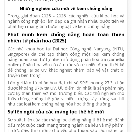
Những nghiên cứu mới về kem chống nắng
Trong giai đoạn 2025 – 2026, các nghiên cứu khoa học và
ngành công nghiệp làm đẹp đã ghi nhận nhiều bước tiến và
phát hiện mang tính bước ngoặt về kem chống nắng.
Phát minh kem chống nắng hoàn toàn thiên
nhiên từ phấn hoa (2025)
Các nhà khoa học tại Đại học Công nghệ Nanyang (NTU,
Singapore) đã chế tạo thành công một loại kem chống
nắng hoàn toàn từ tự nhiên sử dụng phấn hoa trà (camellia
pollen). Phấn hoa vốn có cấu trúc vỏ tự nhiên được thiết kế
để chống lại tia UV khắc nghiệt nhằm bảo vệ vật chất di
truyền bên trong.
Lớp gel làm từ phấn hoa đạt chỉ số SPF khoảng 27.3, chặn
được khoảng 97% tia UV. Ưu điểm lớn nhất là sản phẩm này
cực kỳ thân thiện với môi trường biển. Các thử nghiệm cho
thấy chúng không hề gây ra hiện tượng tẩy trắng san hô
như các loại kem chống nắng hóa học thông thường.
Sự lên ngôi của các màng lọc thế hệ mới
Sự xuất hiện của các màng lọc chống nắng thế hệ mới đánh
dấu một cuộc cách mạng trong ngành da liễu và mỹ phẩm.
Trước đây, thị trường chủ yếu phụ thuộc vào các màng lọc