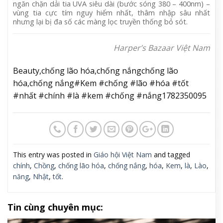
ngăn chặn dải tia UVA siêu dài (bước sóng 380 – 400nm) –
vùng tia cực tím nguy hiểm nhất, thâm nhập sâu nhất
nhưng lại bị đa số các màng lọc truyền thống bỏ sót.
Harper’s Bazaar Việt Nam
Beauty,chống lão hóa,chống nắngchống lão
hóa,chống nắng#Kem #chống #lão #hóa #tốt
#nhất #chính #là #kem #chống #nắng1782350095
This entry was posted in
Giáo hội Việt Nam
and tagged
chính
,
Chồng
,
chống lão hóa
,
chống nắng
,
hóa
,
Kem
,
là
,
Lào
,
năng
,
Nhật
,
tốt
.
Tin cùng chuyên mục: