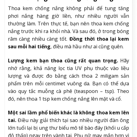
Thoa kem chống nắng không phải để tung tăng
phơi nắng hàng giờ liền, như nhiều người vẫn
thường làm. Trên thực tế, bạn nên thoa kem chống
nắng trước khi ra khỏi nhà. Và sau đó, ở trong bóng
râm càng nhiều càng tốt.
Đồng thời thoa lại kem
sau mỗi hai tiếng
, điều mà hầu như ai cũng quên.
Lượng kem bạn thoa cũng rất quan trọng.
Hãy
nhớ rằng, khả năng lọc tia UV phụ thuộc vào liều
lượng và được đo bằng cách thoa 2 miligam sản
phẩm trên mỗi centimet vuông da. Bạn có thể dựa
vào quy tắc muỗng cà phê (teaspoon – tsp). Theo
đó, nên thoa 1 tsp kem chống nắng lên mặt và cổ.
Một sai lầm phổ biến khác là không thoa kem lên
tai.
Điều này giải thích tại sao nhiều người đàn ông
lớn tuổi lại bị ung thư biểu mô tế bào đáy (khối u cấp
độ thấp) ngay trên vành tai. Phụ nữ may mắn hơn vì