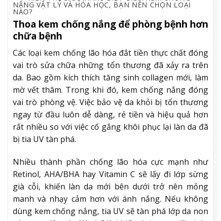
NẮNG VẬT LÝ VÀ HÓA HỌC, BẠN NÊN CHỌN LOẠI
NÀO?
Thoa kem chống nắng để phòng bệnh hơn
chữa bệnh
Các loại kem chống lão hóa đắt tiền thực chất đóng
vai trò sửa chữa những tổn thương đã xảy ra trên
da. Bao gồm kích thích tăng sinh collagen mới, làm
mờ vết thâm. Trong khi đó, kem chống nắng đóng
vai trò phòng vệ. Việc bảo vệ da khỏi bị tổn thương
ngay từ đầu luôn dễ dàng, rẻ tiền và hiệu quả hơn
rất nhiều so với việc cố gắng khôi phục lại làn da đã
bị tia UV tàn phá.
Nhiều thành phần chống lão hóa cực mạnh như
Retinol, AHA/BHA hay Vitamin C sẽ lấy đi lớp sừng
già cỗi, khiến làn da mới bên dưới trở nên mỏng
manh và nhạy cảm hơn với ánh nắng. Nếu không
dùng kem chống nắng, tia UV sẽ tàn phá lớp da non