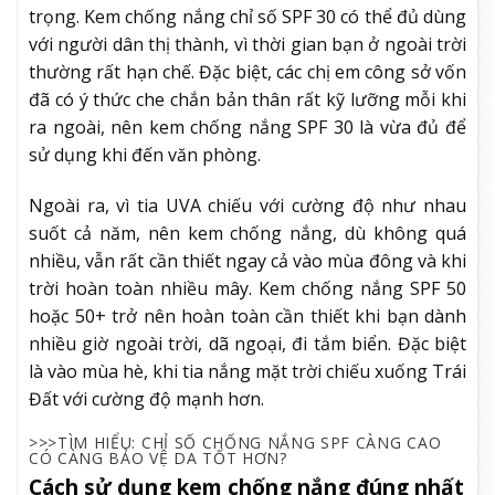
trọng. Kem chống nắng chỉ số SPF 30 có thể đủ dùng
với người dân thị thành, vì thời gian bạn ở ngoài trời
thường rất hạn chế. Đặc biệt, các chị em công sở vốn
đã có ý thức che chắn bản thân rất kỹ lưỡng mỗi khi
ra ngoài, nên kem chống nắng SPF 30 là vừa đủ để
sử dụng khi đến văn phòng.
Ngoài ra, vì tia UVA chiếu với cường độ như nhau
suốt cả năm, nên kem chống nắng, dù không quá
nhiều, vẫn rất cần thiết ngay cả vào mùa đông và khi
trời hoàn toàn nhiều mây. Kem chống nắng SPF 50
hoặc 50+ trở nên hoàn toàn cần thiết khi bạn dành
nhiều giờ ngoài trời, dã ngoại, đi tắm biển. Đặc biệt
là vào mùa hè, khi tia nắng mặt trời chiếu xuống Trái
Đất với cường độ mạnh hơn.
>>>TÌM HIỂU: CHỈ SỐ CHỐNG NẮNG SPF CÀNG CAO
CÓ CÀNG BẢO VỆ DA TỐT HƠN?
Cách sử dụng kem chống nắng đúng nhất