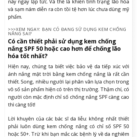
này ngay lập tức. Và thế là khiến tình trạng lão hóa
và sạm nám diễn ra còn tồi tệ hơn lúc chưa dùng mỹ
phẩm.
>>>XEM NGAY: BẠN CÓ ĐANG SỬ DỤNG KEM CHỐNG
NẮNG SAI?
Có cần thiết phải sử dụng kem chống
nắng SPF 50 hoặc cao hơn để chống lão
hóa tốt nhất?
Hiện nay, chúng ta biết việc bảo vệ da tiếp xúc với
ánh nắng mặt trời bằng kem chống nắng là rất cần
thiết. Song, nhiều người lại phân vân lựa chọn trong
vô số sản phẩm hiện có trên thị trường. Thậm chí, có
người còn mặc định chỉ số chống nắng SPF càng cao
thì càng tốt!
Lời khuyên của các bác sĩ da liễu: không nhất thiết
phải luôn dùng kem chống nắng có chỉ số SPF 50
hoặc 50+. Trừ khi bạn mắc các bệnh lý về da nghiêm