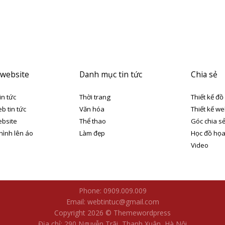
 website
Danh mục tin tức
Chia sẻ
in tức
Thời trang
Thiết kế đồ
eb tin tức
Văn hóa
Thiết kế we
ebsite
Thể thao
Góc chia s
 hình lên áo
Làm đẹp
Học đồ họ
Video
Phone: 0909.009.009
Email: webtintuc@gmail.com
Copyright 2026 © Themewordpress
Địa chỉ: 290 Nguyễn Trãi, Thanh Xuân, Hà Nội