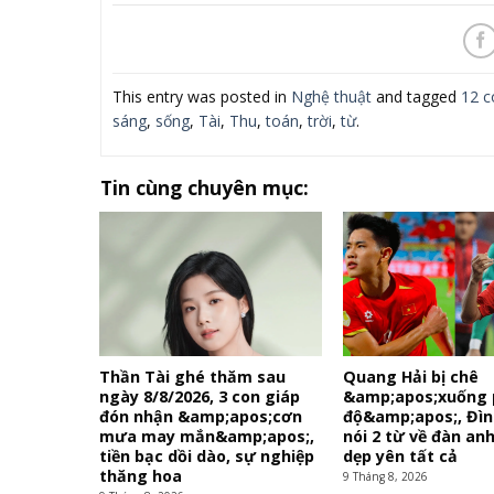
This entry was posted in
Nghệ thuật
and tagged
12 c
sáng
,
sống
,
Tài
,
Thu
,
toán
,
trời
,
từ
.
Tin cùng chuyên mục:
Thần Tài ghé thăm sau
Quang Hải bị chê
ngày 8/8/2026, 3 con giáp
&amp;apos;xuống
đón nhận &amp;apos;cơn
độ&amp;apos;, Đìn
mưa may mắn&amp;apos;,
nói 2 từ về đàn an
tiền bạc dồi dào, sự nghiệp
dẹp yên tất cả
thăng hoa
9 Tháng 8, 2026