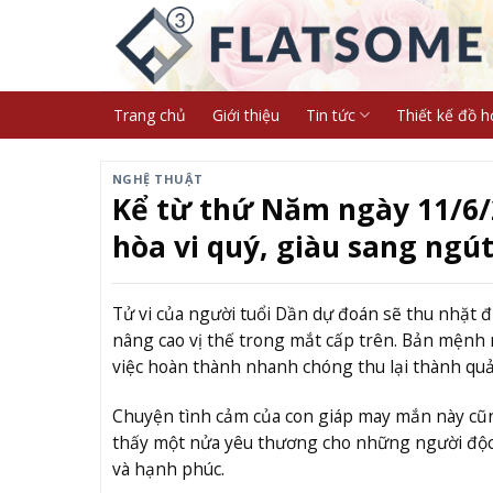
Skip
to
content
Trang chủ
Giới thiệu
Tin tức
Thiết kế đồ h
NGHỆ THUẬT
Kể từ thứ Năm ngày 11/6/20
hòa vi quý, giàu sang ngút
Tử vi của người tuổi Dần dự đoán sẽ thu nhặt đ
nâng cao vị thế trong mắt cấp trên. Bản mệnh 
việc hoàn thành nhanh chóng thu lại thành q
Chuyện tình cảm của con giáp may mắn này cũng
thấy một nửa yêu thương cho những người độc 
và hạnh phúc.