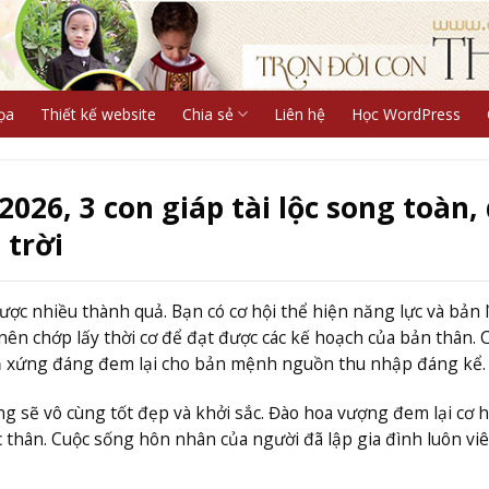
ọa
Thiết kế website
Chia sẻ
Liên hệ
Học WordPress
26, 3 con giáp tài lộc song toàn, 
 trời
ược nhiều thành quả. Bạn có cơ hội thể hiện năng lực và bản l
nên chớp lấy thời cơ để đạt được các kế hoạch của bản thân.
uả xứng đáng đem lại cho bản mệnh nguồn thu nhập đáng kể.
 sẽ vô cùng tốt đẹp và khởi sắc. Đào hoa vượng đem lại cơ h
thân. Cuộc sống hôn nhân của người đã lập gia đình luôn vi