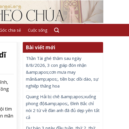
Góc chia sẻ
Cuộc sống
Bài viết mới
dĩ
Thần Tài ghé thăm sau ngày
8/8/2026, 3 con giáp đón nhận
&amp;apos;cơn mưa may
mắn&amp;apos;, tiền bạc dồi dào, sự
ĩnh,
nghiệp thăng hoa
 Công
Quang Hải bị chê &amp;apos;xuống
phong độ&amp;apos;, Đình Bắc chỉ
ội tìm
nói 2 từ về đàn anh đã đủ dẹp yên tất
ên mãn
cả
Dự báo 3 ngày đầu tuần, thứ 2, thứ