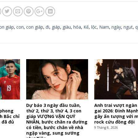
on giáp
,
con
,
con giáp
,
đi
,
giáp
,
giàu
,
hóa
,
Kể
,
lộc
,
Nam
,
ngày
,
ngụt
,
q
Dự báo 3 ngày đầu tuần,
Anh trai vượt ngàn
 phong
thứ 2, thứ 3, thứ 4, 3 con
gai 2026: Đinh Mạn
h Bắc chỉ
giáp VƯỢNG VẬN QUÝ
gây ấn tượng với 
h đã đủ
NHÂN, bước chân ra đường
rock cứu đồng đội
có tiền, bước chân về nhà
9 Tháng 8, 2026
ngập vàng, sung sướng