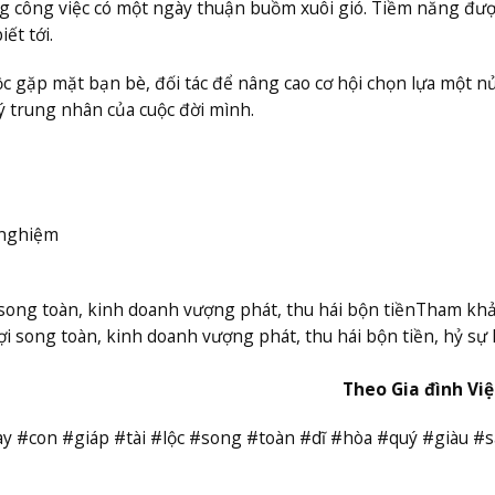
ong công việc có một ngày thuận buồm xuôi gió. Tiềm năng đượ
ết tới.
 gặp mặt bạn bè, đối tác để nâng cao cơ hội chọn lựa một n
 ý trung nhân của cuộc đời mình.
 nghiệm
song toàn, kinh doanh vượng phát, thu hái bộn tiền
Tham kh
lợi song toàn, kinh doanh vượng phát, thu hái bộn tiền, hỷ sự
Theo Gia đình Vi
y #con #giáp #tài #lộc #song #toàn #dĩ #hòa #quý #giàu #