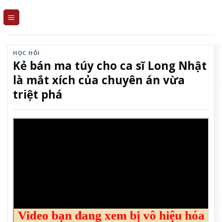
Skip
to
content
HỌC HỎI
Kẻ bán ma túy cho ca sĩ Long Nhật
là mắt xích của chuyên án vừa
triệt phá