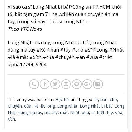
Vì sao ca sĩ Long Nhật bị bắt?
Công an TP.HCM khởi
tố, bắt tạm giam 71 người liên quan chuyên án ma
túy, trong số này có ca sĩ Long Nhật.
Theo VTC News
Long Nhật , ma túy, Long Nhật bị bắt, Long Nhật
dùng ma túy #Kẻ #bán #túy #cho #sĩ #Long #Nhật
#là #mắt #xích #của #chuyên #án #vừa #triệt
#phá1779425204
This entry was posted in
Học hỏi
and tagged
ân
,
bản
,
cho
,
Chuyện
,
của
,
Kể
,
là
,
long
,
Long Nhật
,
Long Nhật bị bắt
,
Long
Nhật dùng ma túy
,
ma túy
,
mắt
,
Nhật
,
phá
,
sĩ
,
triết
,
tuý
,
vừa
,
xích
.