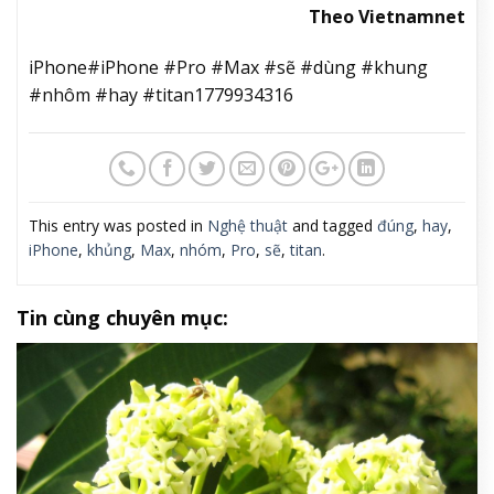
Theo Vietnamnet
iPhone#iPhone #Pro #Max #sẽ #dùng #khung
#nhôm #hay #titan1779934316
This entry was posted in
Nghệ thuật
and tagged
đúng
,
hay
,
iPhone
,
khủng
,
Max
,
nhóm
,
Pro
,
sẽ
,
titan
.
Tin cùng chuyên mục: