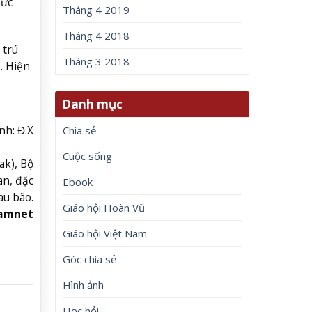
hức
Tháng 4 2019
Tháng 4 2018
 trú
Tháng 3 2018
. Hiện
Danh mục
nh: Đ.X
Chia sẻ
Cuộc sống
ak), Bộ
an, đặc
Ebook
au bão.
Giáo hội Hoàn Vũ
namnet
Giáo hội Việt Nam
Góc chia sẻ
Hình ảnh
Học hỏi