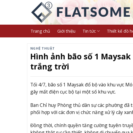
Skip
to
content
Trang chủ
Giới thiệu
Tin tức
Thiết kế đồ h
NGHỆ THUẬT
Hình ảnh bão số 1 Maysak đ
trắng trời
Tối 4/7, bão số 1 Maysak đổ bộ vào khu vực Mó
gây mất điện cục bộ tại một số khu vực.
Ban Chỉ huy Phòng thủ dân sự các phường đã tri
phối hợp với các đơn vị chức năng xử lý cây xan
Đồng thời, chính quyền tăng cường tuyên truy
không thật sự cần thiết, không di chuyển qua 