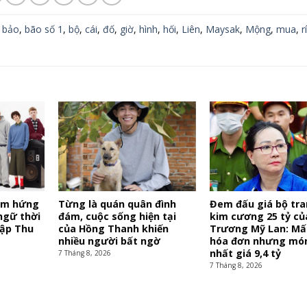
,
bảo
,
bão số 1
,
bộ
,
cái
,
đố
,
giờ
,
hình
,
hối
,
Liên
,
Maysak
,
Mộng
,
mua
,
r
ảm hứng
Từng là quán quân đình
Đem đấu giá bộ tr
ngữ thời
đám, cuộc sống hiện tại
kim cương 25 tỷ củ
tập Thu
của Hồng Thanh khiến
Trương Mỹ Lan: Mấ
nhiều người bất ngờ
hóa đơn nhưng mó
nhất giá 9,4 tỷ
7 Tháng 8, 2026
7 Tháng 8, 2026