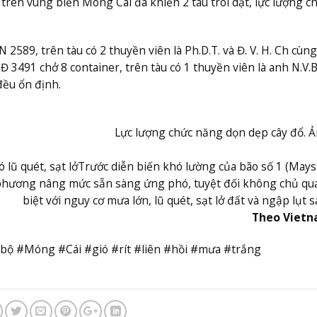
trên vùng biển Móng Cái đã khiến 2 tàu trôi dạt, lực lượng c
589, trên tàu có 2 thuyền viên là Ph.D.T. và Đ. V. H. Ch cùng
3491 chở 8 container, trên tàu có 1 thuyền viên là anh N.V.B
 đều ổn định.
Lực lượng chức năng dọn dẹp cây đổ. Ả
lũ quét, sạt lở
Trước diễn biến khó lường của bão số 1 (Mays
 phương nâng mức sẵn sàng ứng phó, tuyệt đối không chủ qu
biệt với nguy cơ mưa lớn, lũ quét, sạt lở đất và ngập lụt s
Theo Viet
ộ #Móng #Cái #gió #rít #liên #hồi #mưa #trắng