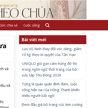
Góc chia sẻ
Cuộc sống
Bài viết mới
mưa
Lưu Vũ Ninh thay đổi vóc dáng, giảm
10 kg theo bí quyết của Tần Hạo
UNIQLO gói gọn cảm hứng đô thị
nh và
trong ngôn ngữ thời trang của bộ
sưu tập Thu Đông 2026
Từng là quán quân đình đám, cuộc
yếu và
sống hiện tại của Hồng Thanh khiến
nhiều người bất ngờ
hi
Đem đấu giá bộ trang sức kim cương
 động