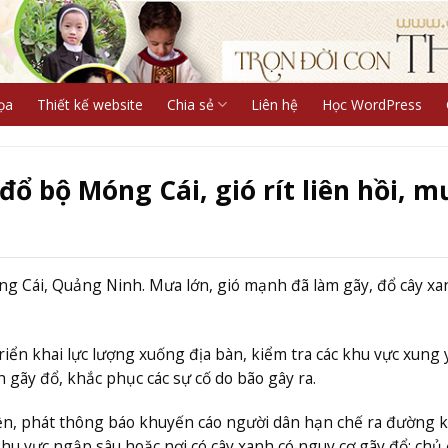
ọa
Thiết kế website
Chia sẻ
Liên hệ
Học WordPress
ổ bộ Móng Cái, gió rít liên hồi, 
ng Cái, Quảng Ninh. Mưa lớn, gió mạnh đã làm gãy, đổ cây xa
ển khai lực lượng xuống địa bàn, kiểm tra các khu vực xung 
h gãy đổ, khắc phục các sự cố do bão gây ra.
ền, phát thông báo khuyến cáo người dân hạn chế ra đường k
khu vực ngập sâu hoặc nơi có cây xanh có nguy cơ gãy đổ; chủ