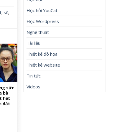
Học hỏi YouCat
ít
,
số
,
Học Wordpress
Nghệ thuật
Tài liệu
Thiết kế đồ họa
Thiết kế website
Tin tức
Videos
ang sức
a bà
t hết
n đắt