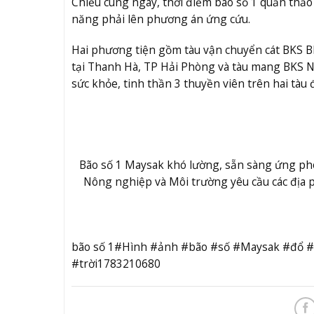
Chiều cùng ngày, thời điểm bão số 1 quần thảo 
năng phải lên phương án ứng cứu.
Hai phương tiện gồm tàu vận chuyển cát BKS BN 2
tại Thanh Hà, TP Hải Phòng và tàu mang BKS NĐ 
sức khỏe, tinh thần 3 thuyền viên trên hai tàu
Bão số 1 Maysak khó lường, sẵn sàng ứng phó 
Nông nghiệp và Môi trường yêu cầu các địa
bão số 1#Hình #ảnh #bão #số #Maysak #đổ #b
#trời1783210680