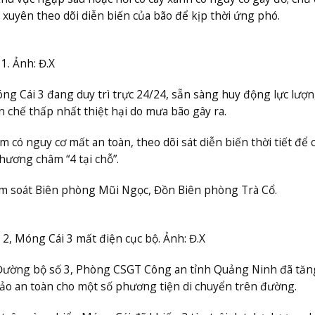
xuyên theo dõi diễn biến của bão để kịp thời ứng phó.
1. Ảnh: Đ.X
g Cái 3 đang duy trì trực 24/24, sẵn sàng huy động lực lượn
n chế thấp nhất thiệt hại do mưa bão gây ra.
m có nguy cơ mất an toàn, theo dõi sát diễn biến thời tiết để 
ương châm “4 tại chỗ”.
iểm soát Biên phòng Mũi Ngọc, Đồn Biên phòng Trà Cổ.
, Móng Cái 3 mất điện cục bộ. Ảnh: Đ.X
 Đường bộ số 3, Phòng CSGT Công an tỉnh Quảng Ninh đã tăn
bảo an toàn cho một số phương tiện di chuyển trên đường.