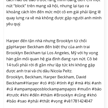
nút “block” trên mạng xã hội, nhưng lại tạo ra
khoảng cách lớn đến mức một cô em gái phải lặng lẽ
quay lưng ra về mà không được gặp người anh mình
yêu quý.
Harper đến tận nhà nhưng Brooklyn từ chối
gặp
Harper Beckham đến biệt thự của anh trai
Brooklyn Beckham tại Los Angeles, Mỹ với hy vọng
hàn gắn mối quan hệ gia đình đang rạn nứt. Cô bé
14 tuổi phải rời đi gần như lập tức khi không gặp
được anh trai và chị dâu Nicola Peltz.
Brooklyn, Beckham, Harper Beckham, David
Beckham#Harper #có #tội #tình #gì #mà #bị #anh
#cả #ampampaposblockampampapos #muốn #báo
#trước #khi #đến #thăm #Brooklyn #cũng #khó
#bảo #sao #phải #thất #vọng #về1781424047