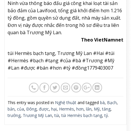
Ninh vừa thông báo đấu giá công khai loạt tài sản
bảo đảm của Lavifood, tổng giá khởi điểm hơn 1.216
tỷ đồng, gồm quyền sử dụng đất, nhà máy sản xuất.
Đơn vị này được nhắc đến trong hồ sơ điều tra liên
quan bà Trương Mỹ Lan.
Theo VietNamnet
túi Hermès bạch tạng, Trương Mỹ Lan #Hai #túi
#Hermès #bạch #tạng #của #bà #Trương #Mỹ
#Lan #được #bán #hơn #tỷ #đồng1779403007
This entry was posted in
Nghệ thuật
and tagged
bà
,
Bạch
,
bản
,
của
,
Đông
,
được
,
hại
,
Hermès
,
hơn
,
lấn
,
Mỹ
,
tăng
,
trưởng
,
Trương Mỹ Lan
,
túi
,
túi Hermès bạch tạng
,
tỷ
.