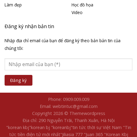
Làm đẹp
Học đồ họa
Video
Đăng ký nhận bản tin
Nhập địa chỉ email của bạn để đăng ký theo bản bản tin của
chúng tôi:
Phone: 0909.009.009
Email: webtintuc@gmail.com
Copyright 2026 © Themewordpress
Địa chỉ: 290 Nguyễn Trãi, Thanh Xuân, Hà Nội
"korean kbj​
"korean bj
"koreanbj​
"tin tức thời sự Việt Nam
"Tin
tức tiền điện tử mới nhất​
"Jiliasia 777
"Juan 365
"Korean Kbj