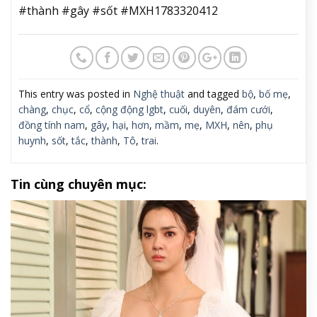
#thành #gây #sốt #MXH1783320412
This entry was posted in
Nghệ thuật
and tagged
bộ
,
bố mẹ
,
chàng
,
chục
,
cổ
,
cộng động lgbt
,
cuối
,
duyên
,
đám cưới
,
đồng tính nam
,
gây
,
hại
,
hơn
,
mầm
,
mẹ
,
MXH
,
nên
,
phụ
huynh
,
sốt
,
tắc
,
thành
,
Tô
,
trai
.
Tin cùng chuyên mục: