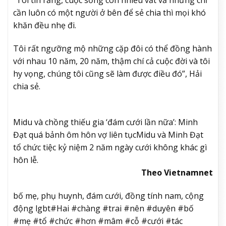
“Tôi tin rằng, cuộc sống còn nhiều vất vả nhưng chỉ
cần luôn có một người ở bên để sẻ chia thì mọi khó
khăn đều nhẹ đi.
Tôi rất ngưỡng mộ những cặp đôi có thể đồng hành
với nhau 10 năm, 20 năm, thậm chí cả cuộc đời và tôi
hy vọng, chúng tôi cũng sẽ làm được điều đó”, Hải
chia sẻ.
Midu và chồng thiếu gia ‘đám cưới lần nữa’: Minh
Đạt quá bảnh ôm hôn vợ liên tục
Midu và Minh Đạt
tổ chức tiệc kỷ niệm 2 năm ngày cưới không khác gì
hôn lễ.
Theo Vietnamnet
bố mẹ, phụ huynh, đám cưới, đồng tính nam, cộng
động lgbt#Hai #chàng #trai #nên #duyên #bố
#mẹ #tổ #chức #hơn #mâm #cỗ #cưới #tác