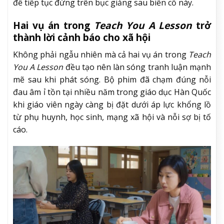
để tiếp tục đứng trên bục giảng sau biến cố này.
Hai vụ án trong
Teach You A Lesson
trở
thành lời cảnh báo cho xã hội
Không phải ngẫu nhiên mà cả hai vụ án trong
Teach
You A Lesson
đều tạo nên làn sóng tranh luận mạnh
mẽ sau khi phát sóng. Bộ phim đã chạm đúng nỗi
đau âm ỉ tồn tại nhiều năm trong giáo dục Hàn Quốc
khi giáo viên ngày càng bị đặt dưới áp lực khổng lồ
từ phụ huynh, học sinh, mạng xã hội và nỗi sợ bị tố
cáo.