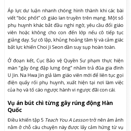
Áp lực dư luận nhanh chóng hình thành khi các bài
viết “bóc phốt” cô giáo lan truyền trên mạng. Một số
phụ huynh khác bắt đầu nghi ngờ, yêu cầu đổi giáo
viên hoặc không cho con đến lớp nếu cô tiếp tục
giảng dạy. Sự cô lập, khủng hoảng tâm lý và cảm giác
bất lực khiến Choi Ji Seon dần suy sụp hoàn toàn.
Ở đoạn kết, Cục Bảo vệ Quyền Sư phạm thực hiện
màn “gậy ông đập lưng ông” nhằm trả đũa gia đình
U Jin. Na Hwa Jin giả làm giáo viên mới để liên tục gọi
điện quấy rối phụ huynh, xuất hiện tại nơi làm việc
của họ và tố cáo ngược hành vi ngược đãi con cái.
Vụ án bút chì từng gây rúng động Hàn
Quốc
Điều khiến tập 5
Teach You A Lesson
trở nên ám ảnh
nằm ở chỗ câu chuyện này được lấy cảm hứng từ vụ