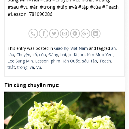
#sau #vụ #án #trong #tập #và #tập #của #Teach
#Lesson1781090286
This entry was posted in
Giáo hội Việt Nam
and tagged
ân
,
cầu
,
Chuyện
,
cổ
,
của
,
Đăng
,
hại
,
Jin Ki Joo
,
Kim Moo Yeol
,
Lee Sung Min
,
Lesson
,
phim Hàn Quốc
,
sâu
,
tập
,
Teach
,
thắt
,
trong
,
và
,
Vũ
.
Tin cùng chuyên mục: