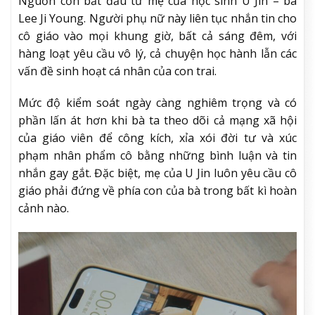
Nguồn cơn bắt đầu từ mẹ của học sinh U Jin – bà
Lee Ji Young. Người phụ nữ này liên tục nhắn tin cho
cô giáo vào mọi khung giờ, bất cả sáng đêm, với
hàng loạt yêu cầu vô lý, cả chuyện học hành lẫn các
vấn đề sinh hoạt cá nhân của con trai.
Mức độ kiểm soát ngày càng nghiêm trọng và có
phần lấn át hơn khi bà ta theo dõi cả mạng xã hội
của giáo viên để công kích, xỉa xói đời tư và xúc
phạm nhân phẩm cô bằng những bình luận và tin
nhắn gay gắt. Đặc biệt, mẹ của U Jin luôn yêu cầu cô
giáo phải đứng về phía con của bà trong bất kì hoàn
cảnh nào.