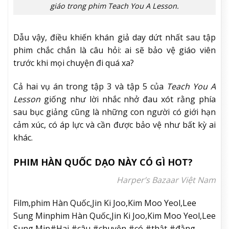
giáo trong phim Teach You A Lesson.
Dẫu vậy, điều khiến khán giả day dứt nhất sau tập
phim chắc chắn là câu hỏi: ai sẽ bảo vệ giáo viên
trước khi mọi chuyện đi quá xa?
Cả hai vụ án trong tập 3 và tập 5 của
Teach You A
Lesson
giống như lời nhắc nhở đau xót rằng phía
sau bục giảng cũng là những con người có giới hạn
cảm xúc, có áp lực và cần được bảo vệ như bất kỳ ai
khác.
PHIM HÀN QUỐC DẠO NÀY CÓ GÌ HOT?
Harper’s Bazaar Việt Nam
Film,phim Hàn Quốc,Jin Ki Joo,Kim Moo Yeol,Lee
Sung Minphim Hàn Quốc,Jin Ki Joo,Kim Moo Yeol,Lee
Sung Min#Hai #câu #chuyện #có #thật #đằng