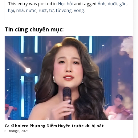
This entry was posted in
Học hỏi
and tagged
Ánh
,
dưới
,
gần
,
hại
,
nhà
,
nước
,
ruột
,
từ
,
tử vong
,
vong
.
Tin cùng chuyên mục:
Ca sĩ bolero Phương Diễm Huyền trước khi bị bắt
6 Tháng 8, 2026