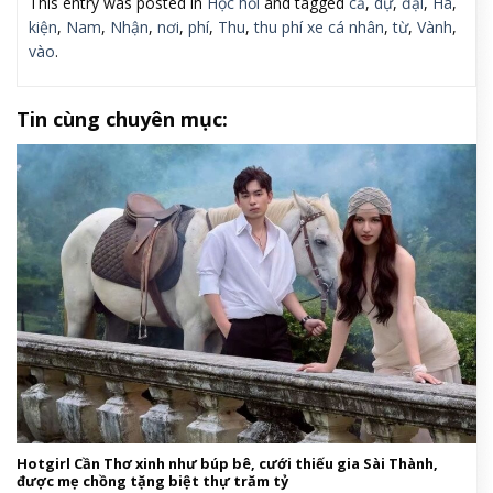
This entry was posted in
Học hỏi
and tagged
cả
,
dự
,
đại
,
Hà
,
kiện
,
Nam
,
Nhận
,
nơi
,
phí
,
Thu
,
thu phí xe cá nhân
,
từ
,
Vành
,
vào
.
Tin cùng chuyên mục:
Hotgirl Cần Thơ xinh như búp bê, cưới thiếu gia Sài Thành,
được mẹ chồng tặng biệt thự trăm tỷ