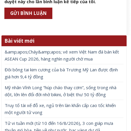
duyệt này cho lần bình luận kế tiếp của tôi.
Bài viết mới
&amp;apos;Cháy&amp;apos; vé xem Việt Nam đá bán kết
ASEAN Cup 2026, hàng nghìn người chờ mua
Đôi bông tai kim cương của bà Trương Mỹ Lan được định
giá hơn 9,4 tỷ đồng
Mỹ nhân Vĩnh Long “húp cháo thay cơm”, sống trong nhà
dột, lớn lên đổi đời nhờ bikini, ở biệt thư 50 tỷ đồng
Truy tố tài xế đỗ xe, ngủ trên làn khẩn cấp cao tốc khiến
một người tử vong
Tử vi tuần mới (từ 10 đến 16/8/2026), 3 con giáp mưa
thuận gió hòa, tiền về như nước, bạc vàng dư dả