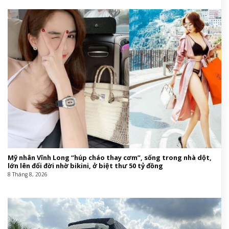
Mỹ nhân Vĩnh Long “húp cháo thay cơm”, sống trong nhà dột,
lớn lên đổi đời nhờ bikini, ở biệt thư 50 tỷ đồng
8 Tháng 8, 2026