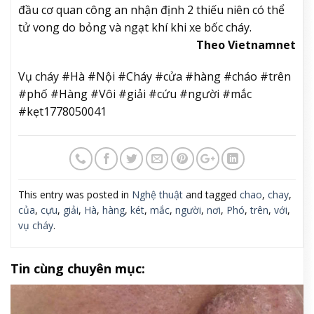
đầu cơ quan công an nhận định 2 thiếu niên có thể
tử vong do bỏng và ngạt khí khi xe bốc cháy.
Theo Vietnamnet
Vụ cháy #Hà #Nội #Cháy #cửa #hàng #cháo #trên
#phố #Hàng #Vôi #giải #cứu #người #mắc
#kẹt1778050041
This entry was posted in
Nghệ thuật
and tagged
chao
,
chay
,
của
,
cựu
,
giải
,
Hà
,
hàng
,
két
,
mắc
,
người
,
nơi
,
Phó
,
trên
,
với
,
vụ cháy
.
Tin cùng chuyên mục: