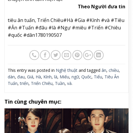
Theo Người đưa tin
tiêu ân tuấn, Triển Chiêu#Hà #Gia #Kính #và #Tiêu
#Ân #Tuấn #đâu #là #Ngự #miêu #Triển #Chiêu
#quốc #dân1780190507
This entry was posted in
Nghệ thuật
and tagged
ân
,
chiều
,
dàn
,
đau
,
Giá
,
Hà
,
Kính
,
là
,
Miếu
,
ngữ
,
Quốc
,
Tiểu
,
Tiêu Ân
Tuấn
,
triển
,
Triển Chiêu
,
Tuần
,
và
.
Tin cùng chuyên mục: