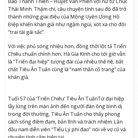
Bao Thanh Thiên – Huyết Vân Phiên với nữ tử Chúc
Thái Minh. Thậm chí, câu chuyện tình sau đó đã trở
thành những giai điệu của Mộng Uyên Ương Hồ
Điệp khiến khán giả như ngậm ngùi, xót xa cho đôi
“trai tài gái sắc”.
Với việc phủ sóng nhiều hơn, đồng thời lột tả Triển
Chiêu chuẩn chỉnh hơn, Hà Gia Kính cho tới giờ vẫn
là “Triển đại hiệp” tượng đài của nhiều thế hệ, bất
chất Tiêu Ân Tuấn cũng là “nam thần cổ trang” của
khán giả.
Tuổi 57 của ‘Triển Chiêu’ Tiêu Ân Tuấn
Từ đại hiệp
lẫy lừng trên màn ảnh đến người đàn ông bình dị
trong đời thường, Tiêu Ân Tuấn cho thấy phong
cách sống điềm đạm, bản lĩnh và trách nhiệm. Lần
đầu nam diễn viên “Tiểu Lý phi đao” nói về vợ cũ và
chuyện tình cảm hiện tại.