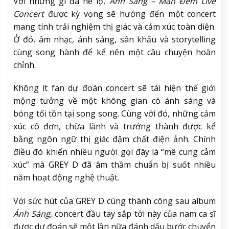
Với những gì đã hé lộ,
Ánh Sáng – Màn Đêm Live
Concert
được kỳ vọng sẽ hướng đến một concert
mang tính trải nghiệm thị giác và cảm xúc toàn diện.
Ở đó, âm nhạc, ánh sáng, sân khấu và storytelling
cùng song hành để kể nên một câu chuyện hoàn
chỉnh.
Không ít fan dự đoán concert sẽ tái hiện thế giới
mộng tưởng về một không gian có ánh sáng và
bóng tối tồn tại song song. Cùng với đó, những cảm
xúc cô đơn, chữa lành và trưởng thành được kể
bằng ngôn ngữ thị giác đậm chất điện ảnh. Chính
điều đó khiến nhiều người gọi đây là “mê cung cảm
xúc” mà GREY D đã âm thầm chuẩn bị suốt nhiều
năm hoạt động nghệ thuật.
Với sức hút của GREY D cùng thành công sau album
Ánh Sáng
, concert đầu tay sắp tới này của nam ca sĩ
được dự đoán sẽ một lần nữa đánh dấu bước chuyển