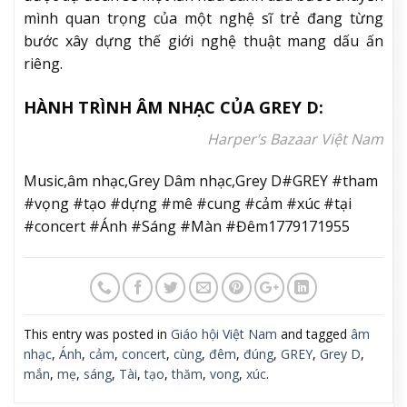
mình quan trọng của một nghệ sĩ trẻ đang từng
bước xây dựng thế giới nghệ thuật mang dấu ấn
riêng.
HÀNH TRÌNH ÂM NHẠC CỦA GREY D:
Harper’s Bazaar Việt Nam
Music,âm nhạc,Grey Dâm nhạc,Grey D#GREY #tham
#vọng #tạo #dựng #mê #cung #cảm #xúc #tại
#concert #Ánh #Sáng #Màn #Đêm1779171955
This entry was posted in
Giáo hội Việt Nam
and tagged
âm
nhạc
,
Ánh
,
cảm
,
concert
,
cùng
,
đêm
,
đúng
,
GREY
,
Grey D
,
mắn
,
mẹ
,
sáng
,
Tài
,
tạo
,
thăm
,
vong
,
xúc
.