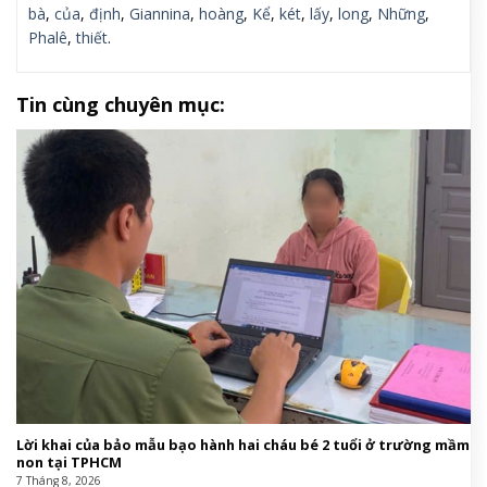
bà
,
của
,
định
,
Giannina
,
hoàng
,
Kể
,
két
,
lấy
,
long
,
Những
,
Phalê
,
thiết
.
Tin cùng chuyên mục:
Lời khai của bảo mẫu bạo hành hai cháu bé 2 tuổi ở trường mầm
non tại TPHCM
7 Tháng 8, 2026