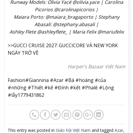
Runway Models: Olivia Yacé @olivia.yace | Carolina
Picorios @⁠carolinapicorios |
Maiara Porto: @⁠maiara_bragaporto | Stephany
Abasali: @⁠stephany.abasali |
Ashley Flete @ashleyflete_ | Maria Felix @mariufelix
>>GUCCI CRUISE 2027: GUCCICORE VÀ NEW YORK
NGÀY TRỞ VỀ
Harper’s Bazaar Việt Nam
Fashion#Giannina #Azar #Bà #hoàng #của
#những #Thiết #kế #Đính #kết #Phalê #Lộng
#lẫy1779431862
This entry was posted in
Giáo hội Việt Nam
and tagged
Azar
,