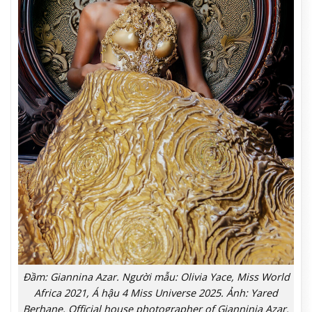
Đầm: Giannina Azar. Người mẫu: Olivia Yace, Miss World
Africa 2021, Á hậu 4 Miss Universe 2025. Ảnh: Yared
Berhane, Official house photographer of Gianninia Azar.