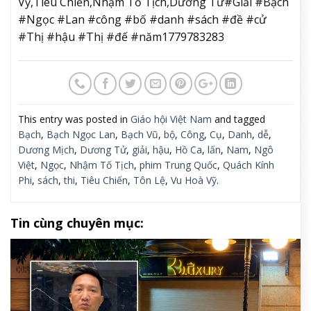
Vỹ,Tiêu Chiến,Nhậm Tố Tịch,Dương Tử#Giải #Bạch
#Ngọc #Lan #công #bố #danh #sách #đề #cử
#Thị #hậu #Thị #đế #năm1779783283
This entry was posted in
Giáo hội Việt Nam
and tagged
Bạch
,
Bạch Ngọc Lan
,
Bạch Vũ
,
bộ
,
Công
,
Cụ
,
Danh
,
dễ
,
Dương Mịch
,
Dương Tử
,
giải
,
hậu
,
Hồ Ca
,
lấn
,
Nam
,
Ngô
Việt
,
Ngọc
,
Nhậm Tố Tịch
,
phim Trung Quốc
,
Quách Kính
Phi
,
sách
,
thi
,
Tiêu Chiến
,
Tôn Lệ
,
Vu Hoà Vỹ
.
Tin cùng chuyên mục: