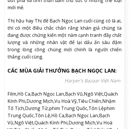
bứt phá và tinh thần dám thử sức ở những thể loại
mới mẻ.
Thị hậu hay Thị đế Bạch Ngọc Lan cuối cùng có là ai,
thì có một điều chắc chắn rằng
khán giả chúng ta
đang được chứng kiến một năm cạnh tranh đầy chất
lượng và những nhân vật để lại dấu ấn sâu đậm
trong lòng công chúng mới chính là người chiến
thắng cuối cùng.
CÁC MÙA GIẢI THƯỞNG BẠCH NGỌC LAN:
Harper’s Bazaar Việt Nam
Film,Hồ Ca,Bạch Ngọc Lan,Bạch Vũ,Ngô Việt,Quách
Kính Phi,Dương Mịch,Vu Hoà Vỹ,Tiêu Chiến,Nhậm
Tố Tịch,Dương Tử,phim Trung Quốc,Tôn Lệphim
Trung Quốc,Tôn Lệ,Hồ Ca,Bạch Ngọc Lan,Bạch
Vũ,Ngô Việt,Quách Kính Phi,Dương Mịch,Vu Hoà