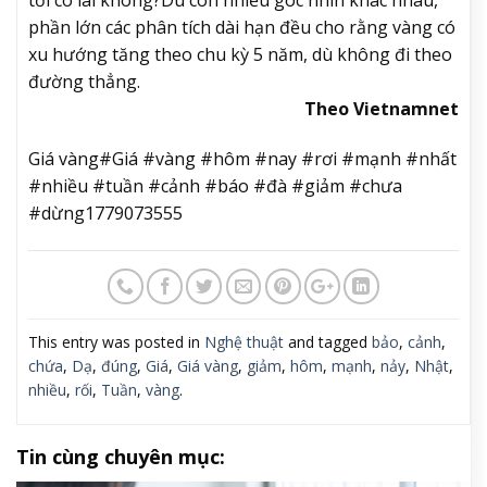
tới có lãi không?
Dù còn nhiều góc nhìn khác nhau,
phần lớn các phân tích dài hạn đều cho rằng vàng có
xu hướng tăng theo chu kỳ 5 năm, dù không đi theo
đường thẳng.
Theo Vietnamnet
Giá vàng#Giá #vàng #hôm #nay #rơi #mạnh #nhất
#nhiều #tuần #cảnh #báo #đà #giảm #chưa
#dừng1779073555
This entry was posted in
Nghệ thuật
and tagged
bảo
,
cảnh
,
chứa
,
Dạ
,
đúng
,
Giá
,
Giá vàng
,
giảm
,
hôm
,
mạnh
,
nảy
,
Nhật
,
nhiều
,
rối
,
Tuần
,
vàng
.
Tin cùng chuyên mục: