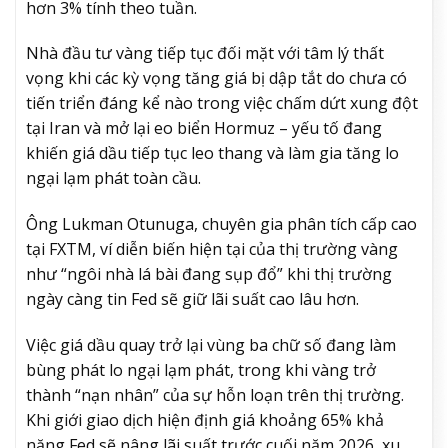
hơn 3% tính theo tuần.
Nhà đầu tư vàng tiếp tục đối mặt với tâm lý thất
vọng khi các kỳ vọng tăng giá bị dập tắt do chưa có
tiến triển đáng kể nào trong việc chấm dứt xung đột
tại Iran và mở lại eo biển Hormuz – yếu tố đang
khiến giá dầu tiếp tục leo thang và làm gia tăng lo
ngại lạm phát toàn cầu.
Ông Lukman Otunuga, chuyên gia phân tích cấp cao
tại FXTM, ví diễn biến hiện tại của thị trường vàng
như “ngôi nhà lá bài đang sụp đổ” khi thị trường
ngày càng tin Fed sẽ giữ lãi suất cao lâu hơn.
Việc giá dầu quay trở lại vùng ba chữ số đang làm
bùng phát lo ngại lạm phát, trong khi vàng trở
thành “nạn nhân” của sự hỗn loạn trên thị trường.
Khi giới giao dịch hiện định giá khoảng 65% khả
năng Fed sẽ nâng lãi suất trước cuối năm 2026, xu