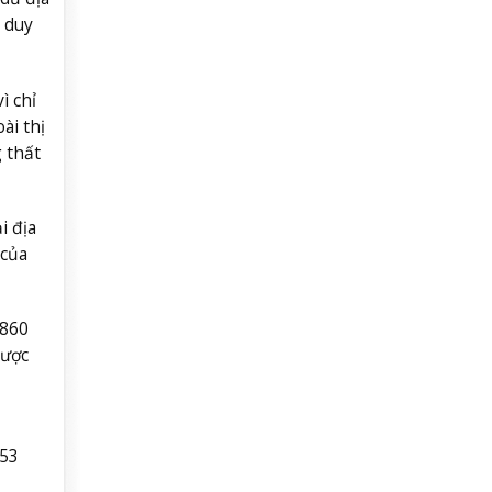
n duy
ì chỉ
ài thị
 thất
i địa
 của
.860
được
753