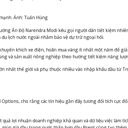
m mạnh. Ảnh: Tuấn Hùng
ớng Ấn Độ Narendra Modi kêu gọi người dân tiết kiệm nhiên 
du lịch nước ngoài nhằm bảo vệ dự trữ ngoại hối.
khuyến khích xe điện, hoãn mua vàng ít nhất một năm để gi
dùng và sản xuất nông nghiệp theo hướng tiết kiệm năng lượ
ớn nhất thế giới và phụ thuộc nhiều vào nhập khẩu dầu từ T
Options, cho rằng các tín hiệu gần đây tương đối tích cực đối
 quả lợi nhuận doanh nghiệp khả quan và dữ liệu việc làm tíc
o, giúp giá dầu trong nước thấp hơn dầu Brent cũng tạo thêm 