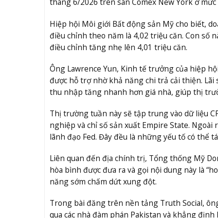
tháng 6/2026 trên sàn Comex New York ở mức 
Hiệp hội Môi giới Bất động sản Mỹ cho biết, d
điều chỉnh theo năm là 4,02 triệu căn. Con số n
điều chỉnh tăng nhẹ lên 4,01 triệu căn.
Ông Lawrence Yun, Kinh tế trưởng của hiệp hội,
được hỗ trợ nhờ khả năng chi trả cải thiện. Lãi
thu nhập tăng nhanh hơn giá nhà, giúp thị trư
Thị trường tuần này sẽ tập trung vào dữ liệu CP
nghiệp và chỉ số sản xuất Empire State. Ngoài
lãnh đạo Fed. Đây đều là những yếu tố có thể tá
Liên quan đến địa chính trị, Tổng thống Mỹ Do
hòa bình được đưa ra và gọi nội dung này là “
năng sớm chấm dứt xung đột.
Trong bài đăng trên nền tảng Truth Social, ô
qua các nhà đàm phán Pakistan và khẳng định 