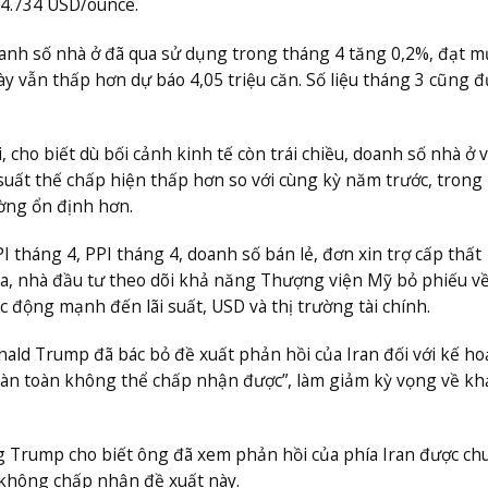
4.734 USD/ounce.
oanh số nhà ở đã qua sử dụng trong tháng 4 tăng 0,2%, đạt m
ày vẫn thấp hơn dự báo 4,05 triệu căn. Số liệu tháng 3 cũng 
 cho biết dù bối cảnh kinh tế còn trái chiều, doanh số nhà ở 
 suất thế chấp hiện thấp hơn so với cùng kỳ năm trước, trong 
ờng ổn định hơn.
I tháng 4, PPI tháng 4, doanh số bán lẻ, đơn xin trợ cấp thất
 ra, nhà đầu tư theo dõi khả năng Thượng viện Mỹ bỏ phiếu v
c động mạnh đến lãi suất, USD và thị trường tài chính.
nald Trump đã bác bỏ đề xuất phản hồi của Iran đối với kế ho
hoàn toàn không thể chấp nhận được”, làm giảm kỳ vọng về kh
ng Trump cho biết ông đã xem phản hồi của phía Iran được ch
không chấp nhận đề xuất này.