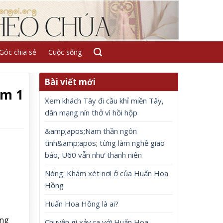
Góc chia sẻ
Cuộc sống
Bài viết mới
êm 1
Xem khách Tây đi cầu khỉ miền Tây,
dân mạng nín thở vì hồi hộp
&amp;apos;Nam thần ngôn
tình&amp;apos; từng làm nghề giao
báo, U60 vẫn như thanh niên
Nóng: Khám xét nơi ở của Huấn Hoa
Hồng
Huấn Hoa Hồng là ai?
ống
Chuyện gì xảy ra với Huấn Hoa