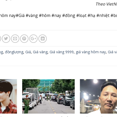
Theo Viet
àng hôm nay#Giá #vàng #hôm #nay #đồng #loạt #hạ #nhiệt #b
ng
,
đồnglượng
,
Giá
,
Giá vàng
,
Giá vàng 9999
,
giá vàng hôm nay
,
Giá v