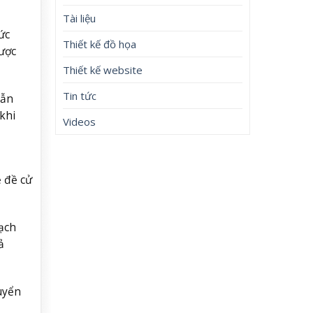
Tài liệu
ức
Thiết kế đồ họa
được
Thiết kế website
Tin tức
vẫn
khi
Videos
ề đề cử
ạch
ả
uyển