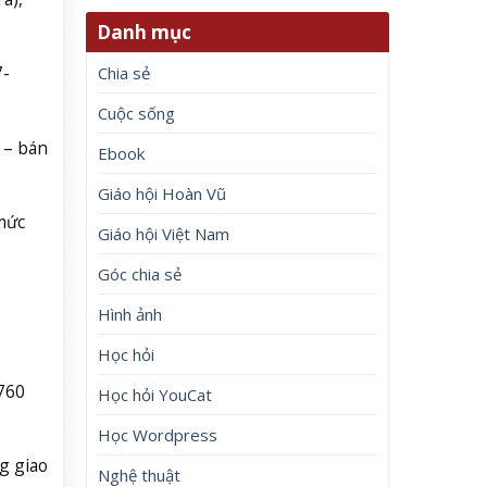
Danh mục
7-
Chia sẻ
Cuộc sống
 – bán
Ebook
Giáo hội Hoàn Vũ
 mức
Giáo hội Việt Nam
Góc chia sẻ
Hình ảnh
Học hỏi
.760
Học hỏi YouCat
Học Wordpress
g giao
Nghệ thuật