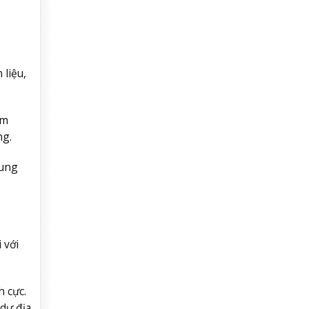
liệu,
ảm
ng.
rung
 với
h cực.
dư địa