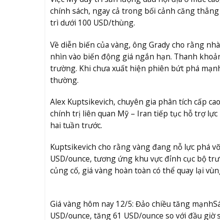
chính sách, ngay cả trong bối cảnh căng thẳng v
trì dưới 100 USD/thùng.
Về diễn biến của vàng, ông Grady cho rằng nhà 
nhìn vào biến động giá ngắn hạn. Thanh khoản
trường. Khi chưa xuất hiện phiên bứt phá mạnh v
thường.
Alex Kuptsikevich, chuyên gia phân tích cấp cao
chính trị liên quan Mỹ – Iran tiếp tục hỗ trợ lự
hai tuần trước.
Kuptsikevich cho rằng vàng đang nỗ lực phá vỡ
USD/ounce, tương ứng khu vực đỉnh cục bộ trư
củng cố, giá vàng hoàn toàn có thể quay lại vù
Giá vàng hôm nay 12/5: Đảo chiều tăng mạnh
S
USD/ounce, tăng 61 USD/ounce so với đầu giờ 