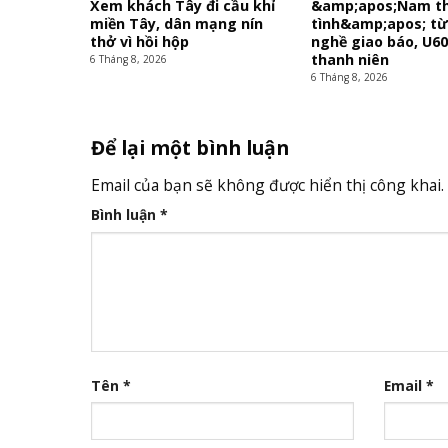
Xem khách Tây đi cầu khỉ
&amp;apos;Nam t
miền Tây, dân mạng nín
tình&amp;apos; t
thở vì hồi hộp
nghề giao báo, U6
thanh niên
6 Tháng 8, 2026
6 Tháng 8, 2026
Để lại một bình luận
Email của bạn sẽ không được hiển thị công khai.
Bình luận
*
Tên
*
Email
*