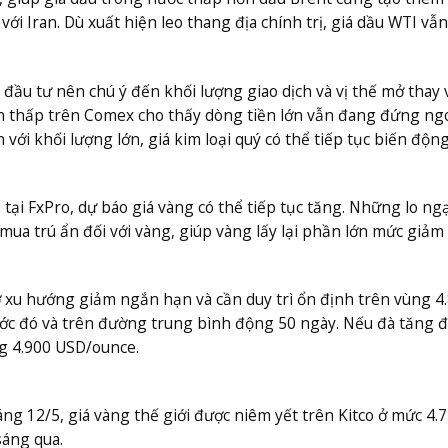
ới Iran. Dù xuất hiện leo thang địa chính trị, giá dầu WTI vẫ
đầu tư nên chú ý đến khối lượng giao dịch và vị thế mở thay v
 thấp trên Comex cho thấy dòng tiền lớn vẫn đang đứng ngo
ới khối lượng lớn, giá kim loại quý có thể tiếp tục biến động
 tại FxPro, dự báo giá vàng có thể tiếp tục tăng. Những lo ngạ
c mua trú ẩn đối với vàng, giúp vàng lấy lại phần lớn mức giảm
 xu hướng giảm ngắn hạn và cần duy trì ổn định trên vùng 4
ớc đó và trên đường trung bình động 50 ngày. Nếu đà tăng 
ng 4.900 USD/ounce.
áng 12/5, giá vàng thế giới được niêm yết trên Kitco ở mức 4.
sáng qua.