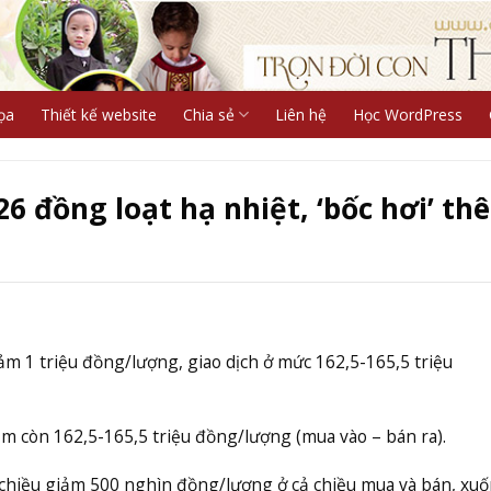
ọa
Thiết kế website
Chia sẻ
Liên hệ
Học WordPress
6 đồng loạt hạ nhiệt, ‘bốc hơi’ th
iảm 1 triệu đồng/lượng, giao dịch ở mức 162,5-165,5 triệu
 còn 162,5-165,5 triệu đồng/lượng (mua vào – bán ra).
 chiều giảm 500 nghìn đồng/lượng ở cả chiều mua và bán, xu