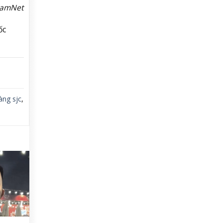
NamNet
ốc
àng sjc
,