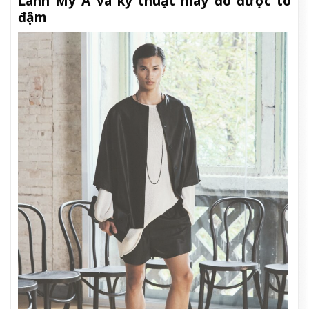
Lãnh Mỹ A và kỹ thuật may đo được tô
đậm