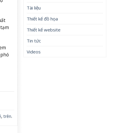
Tài liệu
Thiết kế đồ họa
uất
 tạm
Thiết kế website
Tin tức
 em
Videos
 phó
ẻ
,
trên
.