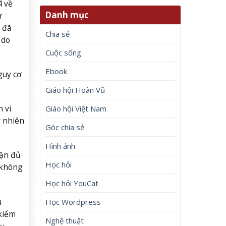
4 về
Danh mục
ừ
 đã
Chia sẻ
 do
Cuộc sống
Ebook
guy cơ
Giáo hội Hoàn Vũ
 vi
Giáo hội Việt Nam
y nhiên
Góc chia sẻ
Hình ảnh
hận đủ
Học hỏi
 không
Học hỏi YouCat
u
Học Wordpress
 kiểm
Nghệ thuật
hụ