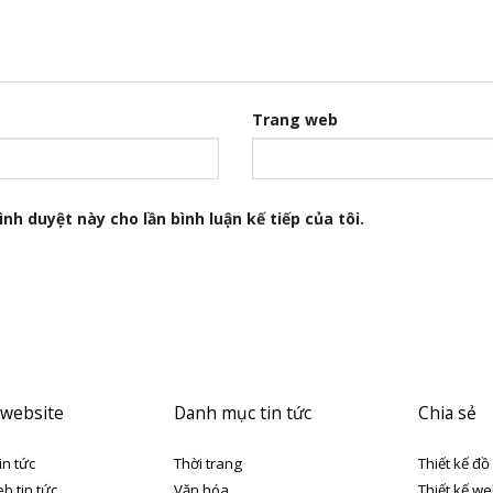
Trang web
nh duyệt này cho lần bình luận kế tiếp của tôi.
 website
Danh mục tin tức
Chia sẻ
in tức
Thời trang
Thiết kế đồ
eb tin tức
Văn hóa
Thiết kế we