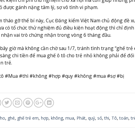
ỏ được gánh nặng tâm lý, sợ vô tình vi phạm.
m tháo gỡ thế bí này, Cục Đăng kiểm Việt Nam chủ động đề x
a có tổ chức thử nghiệm đủ điều kiện hoạt động thì chỉ định
 nhận vai trò chứng nhận trong vòng 6 tháng đầu.
ây giờ mà không cần chờ sau 1/7, tránh tình trạng “ghế trẻ
sàng chi tiền để mua ghế ô tô cho trẻ nhỏ không phải để đối
n trẻ.
#tô #Mua #thì #không #hợp #quy #không #mua #sợ #bị
cho
,
ghé
,
ghế trẻ em
,
hợp
,
không
,
mua
,
Phát
,
quý
,
số
,
thi
,
Tô
,
toán
,
tr