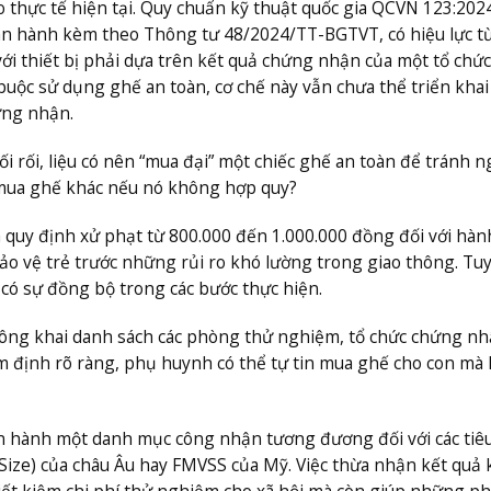
ào thực tế hiện tại. Quy chuẩn kỹ thuật quốc gia QCVN 123:202
 ban hành kèm theo Thông tư 48/2024/TT-BGTVT, có hiệu lực t
với thiết bị phải dựa trên kết quả chứng nhận của một tổ chức
 buộc sử dụng ghế an toàn, cơ chế này vẫn chưa thể triển khai
ứng nhận.
ối rối, liệu có nên “mua đại” một chiếc ghế an toàn để tránh n
i mua ghế khác nếu nó không hợp quy?
và quy định xử phạt từ 800.000 đến 1.000.000 đồng đối với hành
ảo vệ trẻ trước những rủi ro khó lường trong giao thông. Tu
 có sự đồng bộ trong các bước thực hiện.
 công khai danh sách các phòng thử nghiệm, tổ chức chứng n
ểm định rõ ràng, phụ huynh có thể tự tin mua ghế cho con mà
n hành một danh mục công nhận tương đương đối với các tiê
-Size) của châu Âu hay FMVSS của Mỹ. Việc thừa nhận kết quả
 tiết kiệm chi phí thử nghiệm cho xã hội mà còn giúp những p