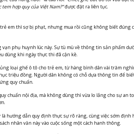
iếc tem hợp quy của Việt Nam?”
được đặt ra liên tục.
rẻ em thì sợ bị phạt, nhưng mua rồi cũng không biết đúng 
ng vạn phụ huynh lúc này. Sự tù mù về thông tin sản phẩm dư
êu dùng khi ngày thực thi đã cận kề.
ủng loại ghế ô tô cho trẻ em, từ hàng bình dân vài trăm nghì
hục triệu đồng. Người dân không có chỗ dựa thông tin để biế
 ứng quy chuẩn.
y chuẩn nội địa, mà không dùng thì vừa lo lắng cho sự an t
ờn.
là hướng dẫn quy định thực sự rõ ràng, cùng việc sớm định 
 sách nhân văn này vào cuộc sống một cách hanh thông.