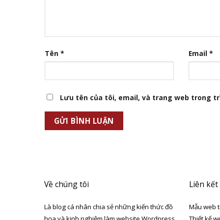
Tên
*
Email
*
Lưu tên của tôi, email, và trang web trong trì
Về chúng tôi
Liên kết
Là blog cá nhân chia sẻ những kiến thức đồ
Mẫu web t
họa và kinh nghiệm làm website Wordpress
Thiết kế w