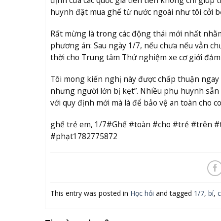
huynh đặt mua ghế từ nước ngoài như tôi cởi b
Rất mừng là trong các động thái mới nhất nhằ
phương án: Sau ngày 1/7, nếu chưa nếu vẫn chư
thời cho Trung tâm Thử nghiệm xe cơ giới đảm
Tôi mong kiến nghị này được chấp thuận ngay b
nhưng người lớn bị kẹt”. Nhiều phụ huynh sẵn 
với quy định mới mà là để bảo vệ an toàn cho co
ghế trẻ em, 1/7#Ghế #toàn #cho #trẻ #trên 
#phạt1782775872
This entry was posted in
Học hỏi
and tagged
1/7
,
bí
,