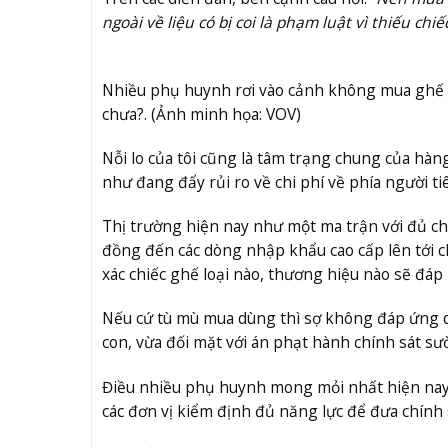
ngoài về liệu có bị coi là phạm luật vì thiếu ch
Nhiều phụ huynh rơi vào cảnh không mua ghế t
chưa?. (Ảnh minh họa: VOV)
Nỗi lo của tôi cũng là tâm trạng chung của hà
như đang đẩy rủi ro về chi phí về phía người ti
Thị trường hiện nay như một ma trận với đủ ch
đồng đến các dòng nhập khẩu cao cấp lên tới c
xác chiếc ghế loại nào, thương hiệu nào sẽ đáp
Nếu cứ tù mù mua dùng thì sợ không đáp ứng qu
con, vừa đối mặt với án phạt hành chính sát sư
Điều nhiều phụ huynh mong mỏi nhất hiện nay 
các đơn vị kiểm định đủ năng lực để đưa chính