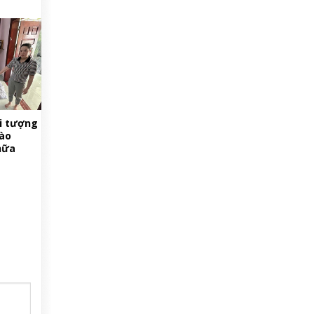
ối tượng
vào
hữa