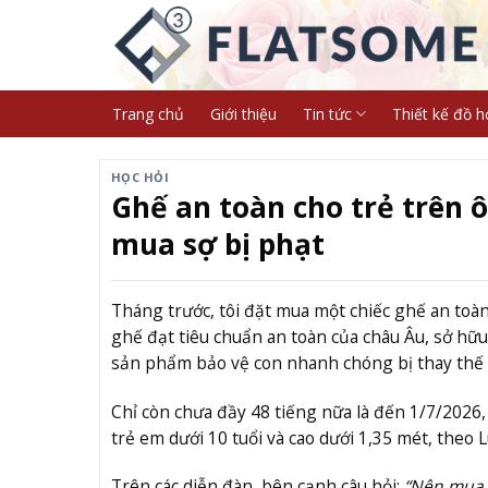
Skip
to
content
Trang chủ
Giới thiệu
Tin tức
Thiết kế đồ h
HỌC HỎI
Ghế an toàn cho trẻ trên 
mua sợ bị phạt
Tháng trước, tôi đặt mua một chiếc ghế an toàn 
ghế đạt tiêu chuẩn an toàn của châu Âu, sở h
sản phẩm bảo vệ con nhanh chóng bị thay thế b
Chỉ còn chưa đầy 48 tiếng nữa là đến 1/7/2026, 
trẻ em dưới 10 tuổi và cao dưới 1,35 mét, theo 
Trên các diễn đàn, bên cạnh câu hỏi:
“Nên mua 