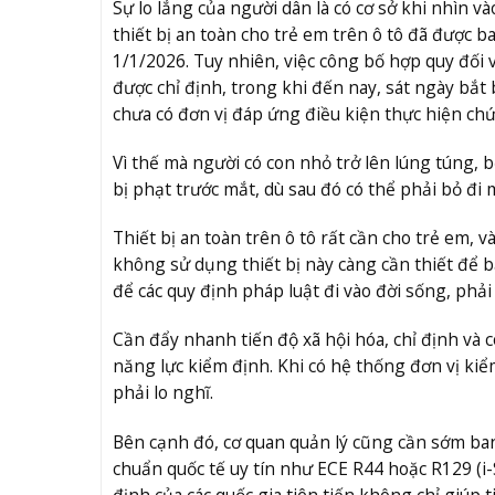
Sự lo lắng của người dân là có cơ sở khi nhìn v
thiết bị an toàn cho trẻ em trên ô tô đã được
1/1/2026. Tuy nhiên, việc công bố hợp quy đối 
được chỉ định, trong khi đến nay, sát ngày bắt
chưa có đơn vị đáp ứng điều kiện thực hiện ch
Vì thế mà người có con nhỏ trở lên lúng túng, b
bị phạt trước mắt, dù sau đó có thể phải bỏ đ
Thiết bị an toàn trên ô tô rất cần cho trẻ em, 
không sử dụng thiết bị này càng cần thiết để b
để các quy định pháp luật đi vào đời sống, phải
Cần đẩy nhanh tiến độ xã hội hóa, chỉ định và
năng lực kiểm định. Khi có hệ thống đơn vị ki
phải lo nghĩ.
Bên cạnh đó, cơ quan quản lý cũng cần sớm ba
chuẩn quốc tế uy tín như ECE R44 hoặc R129 (i
định của các quốc gia tiên tiến không chỉ giúp