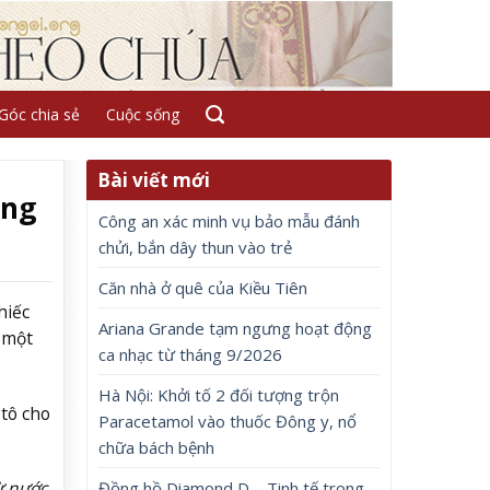
Góc chia sẻ
Cuộc sống
Bài viết mới
ông
Công an xác minh vụ bảo mẫu đánh
chửi, bắn dây thun vào trẻ
Căn nhà ở quê của Kiều Tiên
hiếc
Ariana Grande tạm ngưng hoạt động
 một
ca nhạc từ tháng 9/2026
Hà Nội: Khởi tố 2 đối tượng trộn
 tô cho
Paracetamol vào thuốc Đông y, nổ
chữa bách bệnh
ừ nước
Đồng hồ Diamond D – Tinh tế trong