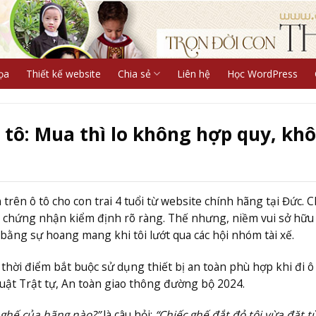
ọa
Thiết kế website
Chia sẻ
Liên hệ
Học WordPress
ô tô: Mua thì lo không hợp quy, kh
trên ô tô cho con trai 4 tuổi từ website chính hãng tại Đức. C
ữu chứng nhận kiểm định rõ ràng. Thế nhưng, niềm vui sở hữu
ằng sự hoang mang khi tôi lướt qua các hội nhóm tài xế.
thời điểm bắt buộc sử dụng thiết bị an toàn phù hợp khi đi ô
Luật Trật tự, An toàn giao thông đường bộ 2024.
ghế của hãng nào?”
là câu hỏi:
“Chiếc ghế đắt đỏ tôi vừa đặt t