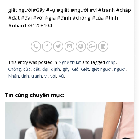
giết người#Gây #vụ #giết #người #vì #tranh #chấp
#đất #đai #với #gia #đình #chồng #của #tình
#nhân1781208104
This entry was posted in
Nghệ thuật
and tagged
chấp
,
Chồng
,
của
,
dắt
,
đại
,
định
,
gây
,
Giá
,
Giết
,
giết người
,
người
,
Nhận
,
tính
,
tranh
,
vị
,
với
,
Vũ
.
Tin cùng chuyên mục: