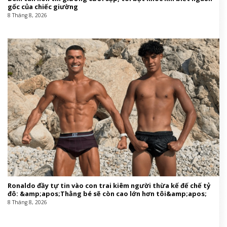
gốc của chiếc giường
8 Tháng 8, 2026
Ronaldo đầy tự tin vào con trai kiêm người thừa kế đế chế tỷ
đô: &amp;apos;Thằng bé sẽ còn cao lớn hơn tôi&amp;apos;
8 Tháng 8, 2026