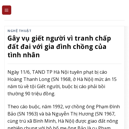
Skip
to
content
NGHỆ THUẬT
Gây vụ giết người vì tranh chấp
đất đai với gia đình chồng của
tình nhân
Ngày 11/6, TAND TP Hà Nội tuyên phạt bị cáo
Hoàng Thanh Long (SN 1968, ở Hà Nội) mức án 15
năm tù về tội Giết người, buộc bị cáo phải bồi
thường 90 triệu đồng.
Theo cáo buộc, năm 1992, vợ chồng ông Phạm Đình
Bảo (SN 1963) và bà Nguyễn Thị Hương (SN 1967,
cùng trú xã Bình Minh, Hà Nội) được giao đất nông
nghiệp chung với hộ bố mẹ ông Bảo là cụ Phạm