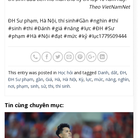
Theo VietNamNet
ĐH Sư phạm, Hà Nội, thí sinh#Gần #nghìn #thí
#sinh #thi #Đánh #giá #năng #lực #ĐH #Sư
#phạm #Hà #Nội #đạt #mức #kỷ #lục1779509444
This entry was posted in
Học hỏi
and tagged
Danh
,
dắt
,
ĐH
,
ĐH Sư phạm
,
gần
,
Giá
,
Hà
,
Hà Nội
,
Kỳ
,
lực
,
mức
,
năng
,
nghìn
,
nơi
,
phạm
,
sinh
,
sử
,
thi
,
thí sinh
.
Tin cùng chuyên mục: