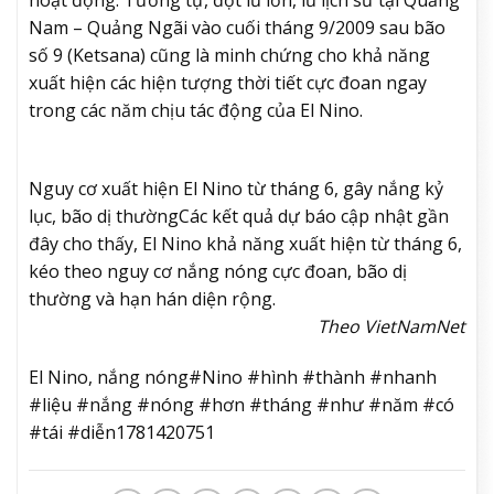
hoạt động. Tương tự, đợt lũ lớn, lũ lịch sử tại Quảng
Nam – Quảng Ngãi vào cuối tháng 9/2009 sau bão
số 9 (Ketsana) cũng là minh chứng cho khả năng
xuất hiện các hiện tượng thời tiết cực đoan ngay
trong các năm chịu tác động của El Nino.
Nguy cơ xuất hiện El Nino từ tháng 6, gây nắng kỷ
lục, bão dị thường
Các kết quả dự báo cập nhật gần
đây cho thấy, El Nino khả năng xuất hiện từ tháng 6,
kéo theo nguy cơ nắng nóng cực đoan, bão dị
thường và hạn hán diện rộng.
Theo VietNamNet
El Nino, nắng nóng#Nino #hình #thành #nhanh
#liệu #nắng #nóng #hơn #tháng #như #năm #có
#tái #diễn1781420751