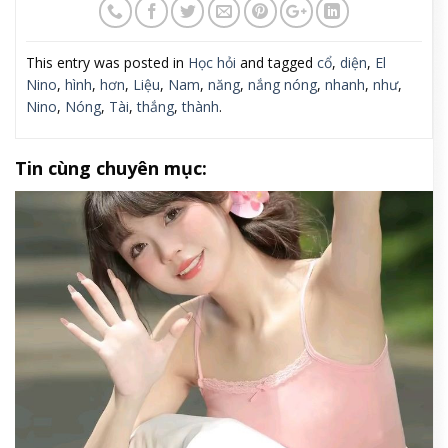
This entry was posted in
Học hỏi
and tagged
cổ
,
diện
,
El
Nino
,
hình
,
hơn
,
Liệu
,
Nam
,
năng
,
nắng nóng
,
nhanh
,
như
,
Nino
,
Nóng
,
Tài
,
thắng
,
thành
.
Tin cùng chuyên mục: