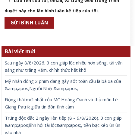
Lưu tên của tôi, email, và trang web trong trình
duyệt này cho lần bình luận kế tiếp của tôi.
Bài viết mới
Sau ngày 8/8/2026, 3 con giáp lộc nhiều hơn sông, tài vận
sáng như trăng Rằm, chính thức hết khổ
Mỹ nhân đóng 2 phim đang gây sốt toàn cầu là bà xã của
&amp;apos;Người Nhện&amp;apos;
Động thái mới nhất của MC Hoàng Oanh và thủ môn Lê
Giang Patrik giữa tin đồn tình cảm
Trúng độc đắc 2 ngày liên tiếp (8 – 9/8/2026), 3 con giáp
&amp;apos;lĩnh hội tài lộc&amp;apos;, tiền bạc kéo ùn ùn
vào nhà