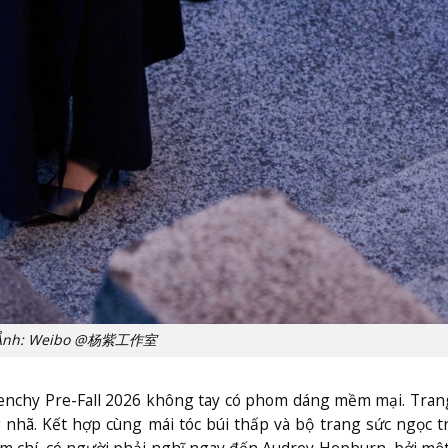
Ảnh: Weibo @杨紫工作室
ivenchy Pre-Fall 2026 không tay có phom dáng mềm mại. Tra
nhã. Kết hợp cùng mái tóc búi thấp và bộ trang sức ngọc t
m chí, có người phải nghĩ ngay đến Audrey Hepburn, bởi mộ