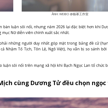
ẢNH: WEIBO @杨幂工作室
 bàn luận sôi nổi, nhưng năm 2026 lại đặc biệt hơn khi D
mục Nữ diễn viên chính xuất sắc nhất.
phải những người duy nhất góp mặt trong bảng đề cử (hạ
 cả Nhậm Tố Tịch, Tôn Lệ, Ngô Việt), họ vẫn bị so sánh bởi
 luận sôi nổi trên mạng xã hội khi Bạch Ngọc Lan tổ chức b
ịch cùng Dương Tử đều chọn ngọc 