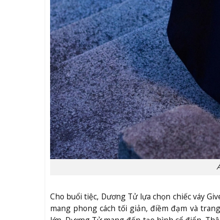
Cho buổi tiệc, Dương Tử lựa chọn chiếc váy G
mang phong cách tối giản, điềm đạm và trang 
lớn, Dương Tử mang đến tạo hình cổ điển. Thậ