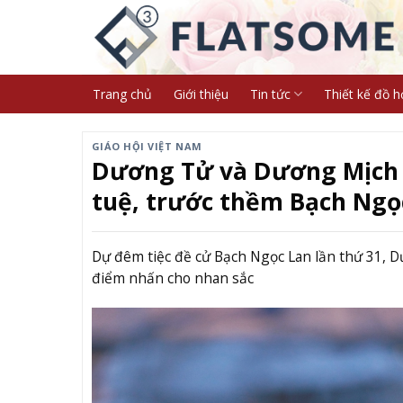
Skip
to
content
Trang chủ
Giới thiệu
Tin tức
Thiết kế đồ h
GIÁO HỘI VIỆT NAM
Dương Tử và Dương Mịch di
tuệ, trước thềm Bạch Ngọ
Dự đêm tiệc đề cử Bạch Ngọc Lan lần thứ 31, 
điểm nhấn cho nhan sắc