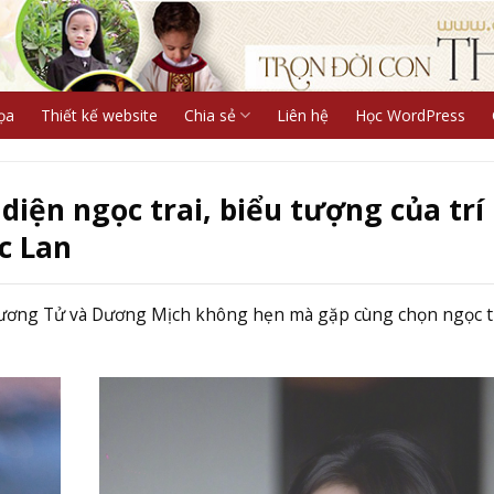
ọa
Thiết kế website
Chia sẻ
Liên hệ
Học WordPress
ện ngọc trai, biểu tượng của trí
c Lan
Dương Tử và Dương Mịch không hẹn mà gặp cùng chọn ngọc t