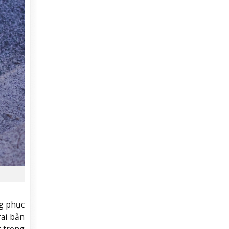
ng phục
rai bản
t trong