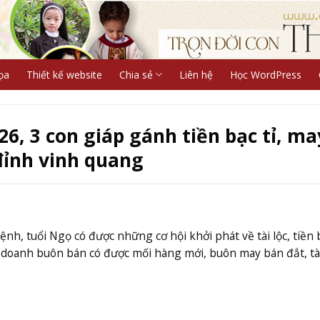
ọa
Thiết kế website
Chia sẻ
Liên hệ
Học WordPress
6, 3 con giáp gánh tiền bạc tỉ, ma
đỉnh vinh quang
nh, tuổi Ngọ có được những cơ hội khởi phát về tài lộc, tiền 
doanh buôn bán có được mối hàng mới, buôn may bán đắt, tài