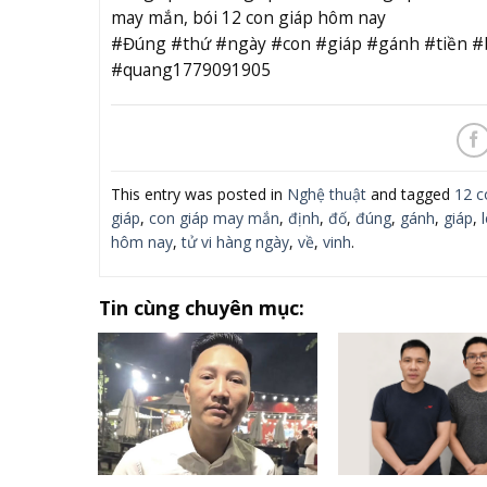
may mắn, bói 12 con giáp hôm nay
#Đúng #thứ #ngày #con #giáp #gánh #tiền #
#quang1779091905
This entry was posted in
Nghệ thuật
and tagged
12 c
giáp
,
con giáp may mắn
,
định
,
đố
,
đúng
,
gánh
,
giáp
,
hôm nay
,
tử vi hàng ngày
,
về
,
vinh
.
Tin cùng chuyên mục: