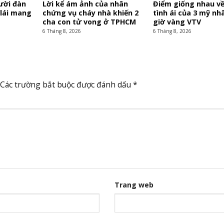
ười đàn
Lời kể ám ảnh của nhân
Điểm giống nhau v
 lái mang
chứng vụ cháy nhà khiến 2
tình ái của 3 mỹ nh
cha con tử vong ở TPHCM
giờ vàng VTV
6 Tháng 8, 2026
6 Tháng 8, 2026
Các trường bắt buộc được đánh dấu
*
Trang web