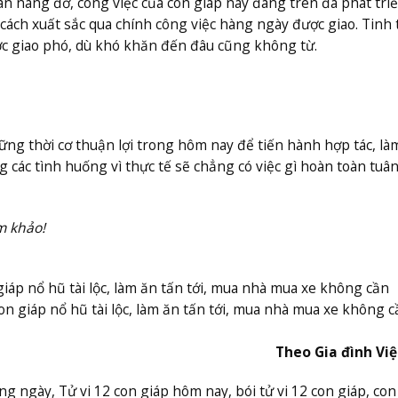
n nâng đỡ, công việc của con giáp này đang trên đà phát triể
cách xuất sắc qua chính công việc hàng ngày được giao. Tinh
c giao phó, dù khó khăn đến đâu cũng không từ.
g thời cơ thuận lợi trong hôm nay để tiến hành hợp tác, làm
 các tình huống vì thực tế sẽ chẳng có việc gì hoàn toàn tuâ
m khảo!
iáp nổ hũ tài lộc, làm ăn tấn tới, mua nhà mua xe không cần
con giáp nổ hũ tài lộc, làm ăn tấn tới, mua nhà mua xe không c
Theo Gia đình Vi
hàng ngày, Tử vi 12 con giáp hôm nay, bói tử vi 12 con giáp, con