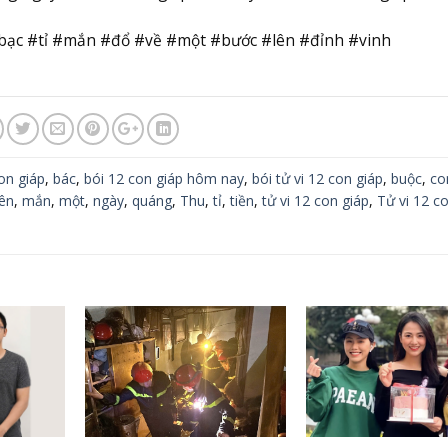
bạc #tỉ #mắn #đổ #về #một #bước #lên #đỉnh #vinh
on giáp
,
bác
,
bói 12 con giáp hôm nay
,
bói tử vi 12 con giáp
,
buộc
,
co
lên
,
mắn
,
một
,
ngày
,
quáng
,
Thu
,
tỉ
,
tiền
,
tử vi 12 con giáp
,
Tử vi 12 c