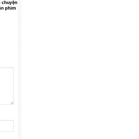
ề chuyện
ân phim