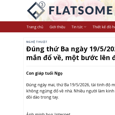
Skip
to
content
Trang chủ
Giới thiệu
Tin tức
Thiết kế đồ h
NGHỆ THUẬT
Đúng thứ Ba ngày 19/5/202
mắn đổ về, một bước lên 
Con giáp tuổi Ngọ
Đúng ngày mai, thứ Ba 19/5/2026, tài tinh độ mệ
không ngừng đổ về nhà. Nhiều người làm kinh 
dồi dào trong tay.
Ảnh minh họa: Internet