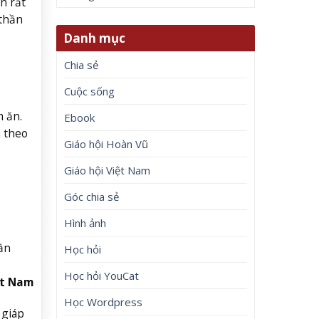
n rất
 thần
Danh mục
Chia sẻ
Cuộc sống
 ăn.
Ebook
n theo
Giáo hội Hoàn Vũ
Giáo hội Việt Nam
Góc chia sẻ
Hình ảnh
ần
Học hỏi
Học hỏi YouCat
ệt Nam
Học Wordpress
 giáp