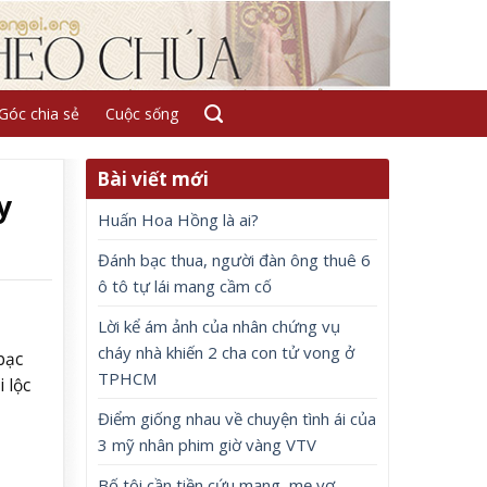
Góc chia sẻ
Cuộc sống
Bài viết mới
y
Huấn Hoa Hồng là ai?
Đánh bạc thua, người đàn ông thuê 6
ô tô tự lái mang cầm cố
Lời kể ám ảnh của nhân chứng vụ
cháy nhà khiến 2 cha con tử vong ở
bạc
TPHCM
 lộc
Điểm giống nhau về chuyện tình ái của
3 mỹ nhân phim giờ vàng VTV
Bố tôi cần tiền cứu mạng, mẹ vợ