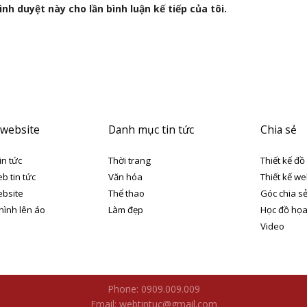
nh duyệt này cho lần bình luận kế tiếp của tôi.
 website
Danh mục tin tức
Chia sẻ
in tức
Thời trang
Thiết kế đồ
eb tin tức
Văn hóa
Thiết kế we
ebsite
Thể thao
Góc chia s
 hình lên áo
Làm đẹp
Học đồ họ
Video
Phone: 0909.009.009
Email: webtintuc@gmail.com