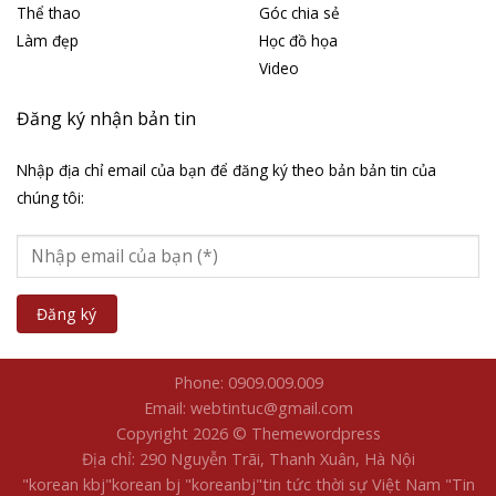
Thể thao
Góc chia sẻ
Làm đẹp
Học đồ họa
Video
Đăng ký nhận bản tin
Nhập địa chỉ email của bạn để đăng ký theo bản bản tin của
chúng tôi:
Phone: 0909.009.009
Email: webtintuc@gmail.com
Copyright 2026 © Themewordpress
Địa chỉ: 290 Nguyễn Trãi, Thanh Xuân, Hà Nội
"korean kbj​
"korean bj
"koreanbj​
"tin tức thời sự Việt Nam
"Tin