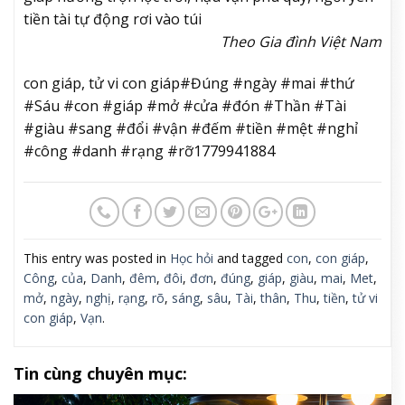
tiền tài tự động rơi vào túi
Theo Gia đình Việt Nam
con giáp, tử vi con giáp#Đúng #ngày #mai #thứ
#Sáu #con #giáp #mở #cửa #đón #Thần #Tài
#giàu #sang #đổi #vận #đếm #tiền #mệt #nghỉ
#công #danh #rạng #rỡ1779941884
This entry was posted in
Học hỏi
and tagged
con
,
con giáp
,
Công
,
của
,
Danh
,
đêm
,
đôi
,
đơn
,
đúng
,
giáp
,
giàu
,
mai
,
Met
,
mở
,
ngày
,
nghị
,
rạng
,
rõ
,
sáng
,
sâu
,
Tài
,
thân
,
Thu
,
tiền
,
tử vi
con giáp
,
Vạn
.
Tin cùng chuyên mục: