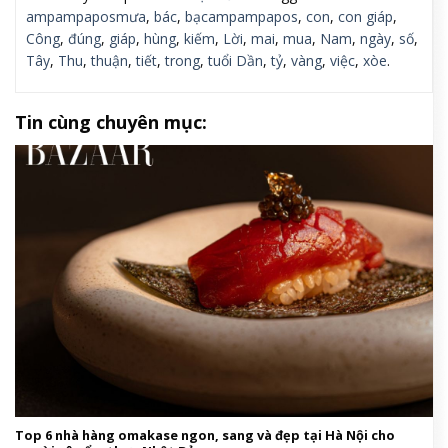
ampampaposmưa
,
bác
,
bạcampampapos
,
con
,
con giáp
,
Công
,
đúng
,
giáp
,
hùng
,
kiếm
,
Lời
,
mai
,
mua
,
Nam
,
ngày
,
số
,
Tây
,
Thu
,
thuận
,
tiết
,
trong
,
tuổi Dần
,
tỷ
,
vàng
,
việc
,
xòe
.
Tin cùng chuyên mục:
Top 6 nhà hàng omakase ngon, sang và đẹp tại Hà Nội cho