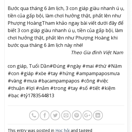
Bước qua tháng 6 âm lịch, 3 con giáp giàu nhanh ú ụ,
tiền của gấp bội, làm chơi hưởng thật, phất lên như
Phượng Hoàng
Tham khảo ngay bài viết dưới đây để
biết 3 con giáp giàu nhanh ú ụ, tiền của gấp bội, làm
chơi hưởng thật, phất lên như Phượng Hoàng khi
bước qua tháng 6 âm lịch này nhé!
Theo Gia đình Việt Nam
con giáp, Tuổi Dần#Đúng #ngày #mai #thứ #Năm
#con #giáp #xòe #tay #hứng #ampampaposmưa
#vàng #mưa #bạcampampapos #công #việc
#thuận #lợi #nắm #trong #tay #sổ #tiết #kiệm
#bạc #tỷ1783544813
This entry was posted in
Học hỏi
and tagged