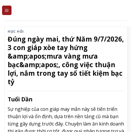
Skip
to
content
HỌC HỎI
Đúng ngày mai, thứ Năm 9/7/2026,
3 con giáp xòe tay hứng
&amp;apos;mưa vàng mưa
bạc&amp;apos;, công việc thuận
lợi, nắm trong tay sổ tiết kiệm bạc
tỷ
Tuổi Dần
Sự nghiệp của con giáp may mắn này sẽ tiến triển
thuận lợi và ổn định, dựa trên nền tảng cũ mà bạn
từng gây dựng trước đây. Chuyện làm ăn kinh doanh
thì gặp được thời cơ tốt, được quý nhân tương trợ và