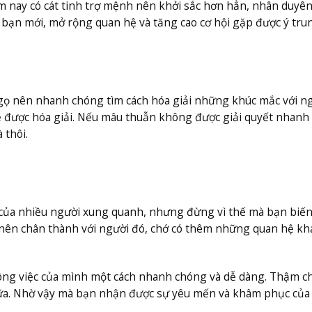
m nay có cát tinh trợ mệnh nên khởi sắc hơn hẳn, nhân duyên
u bạn mới, mở rộng quan hệ và tăng cao cơ hội gặp được ý tru
Ngọ nên nhanh chóng tìm cách hóa giải những khúc mắc với n
 sẽ được hóa giải. Nếu mâu thuẫn không được giải quyết nhan
 thôi.
 của nhiều người xung quanh, nhưng đừng vì thế mà bạn biế
 nên chân thành với người đó, chớ có thêm những quan hệ kh
công việc của mình một cách nhanh chóng và dễ dàng. Thậm c
ữa. Nhờ vậy mà bạn nhận được sự yêu mến và khâm phục của