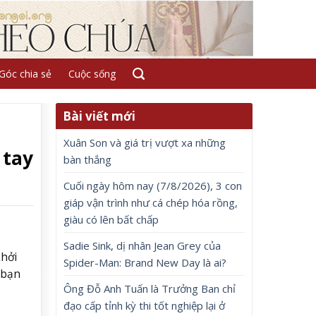
Góc chia sẻ
Cuộc sống
Bài viết mới
Xuân Son và giá trị vượt xa những
 tay
bàn thắng
Cuối ngày hôm nay (7/8/2026), 3 con
giáp vận trình như cá chép hóa rồng,
giàu có lên bất chấp
Sadie Sink, dị nhân Jean Grey của
khởi
Spider-Man: Brand New Day là ai?
 bạn
Ông Đỗ Anh Tuấn là Trưởng Ban chỉ
đạo cấp tỉnh kỳ thi tốt nghiệp lại ở