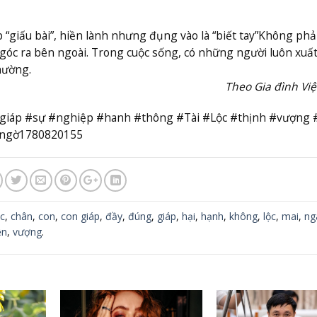
“giấu bài”, hiền lành nhưng đụng vào là “biết tay”
Không phải
góc ra bên ngoài. Trong cuộc sống, có những người luôn xuất
hường.
Theo Gia đình Vi
#giáp #sự #nghiệp #hanh #thông #Tài #Lộc #thịnh #vượng 
#ngờ1780820155
c
,
chân
,
con
,
con giáp
,
đầy
,
đúng
,
giáp
,
hại
,
hạnh
,
không
,
lộc
,
mai
,
ng
ền
,
vượng
.