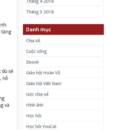
Tháng 4 2018
Tháng 3 2018
ình.
Danh mục
 tăng
Chia sẻ
Cuộc sống
Ebook
 dù sẽ
Giáo hội Hoàn Vũ
, nỗ
Giáo hội Việt Nam
Góc chia sẻ
ông
ng và
Hình ảnh
Học hỏi
Học hỏi YouCat