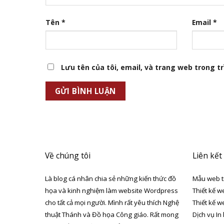
Tên
*
Email
*
Lưu tên của tôi, email, và trang web trong trì
Về chúng tôi
Liên kết
Là blog cá nhân chia sẻ những kiến thức đồ
Mẫu web t
họa và kinh nghiệm làm website Wordpress
Thiết kế w
cho tất cả mọi người. Mình rất yêu thích Nghệ
Thiết kế w
thuật Thánh và Đồ họa Công giáo. Rất mong
Dịch vụ In