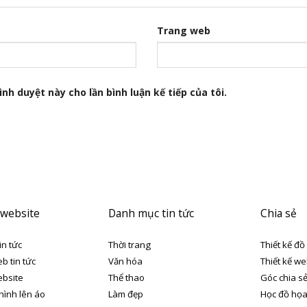
Trang web
nh duyệt này cho lần bình luận kế tiếp của tôi.
 website
Danh mục tin tức
Chia sẻ
in tức
Thời trang
Thiết kế đồ
eb tin tức
Văn hóa
Thiết kế we
ebsite
Thể thao
Góc chia s
 hình lên áo
Làm đẹp
Học đồ họ