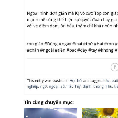
Ngoại hình đơn giản mà IQ vô cực: Top con giáp 
mạnh mẽ cũng thể hiện sự quyết đoán hay gai 
với vẻ điềm đạm, ôn hòa, thậm chí khá nhún n
con giáp #Đúng #ngày #mai #thứ #Hai #con 
#chân #ngoài #tiền #bạc #đầy #tay #không 
This entry was posted in
Học hỏi
and tagged
bác
,
buộ
nghiệp
,
ngờ
,
ngoại
,
sử
,
Tài
,
Tây
,
thịnh
,
thông
,
Thu
,
ti
Tin cùng chuyên mục: