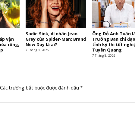
y
Sadie Sink, dị nhân Jean
Ông Đỗ Anh Tuấn l
iáp vận
Grey của Spider-Man: Brand
Trưởng Ban chỉ đạo
hóa rồng,
New Day là ai?
tỉnh kỳ thi tốt nghiệ
ấp
Tuyên Quang
7 Tháng 8, 2026
7 Tháng 8, 2026
Các trường bắt buộc được đánh dấu
*