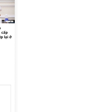
à
 cấp
p lại ở