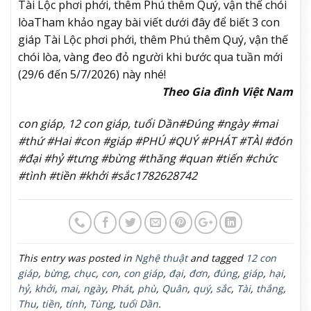
Tài Lộc phơi phới, thêm Phú thêm Quý, vận thế chói
lòa
Tham khảo ngay bài viết dưới đây để biết 3 con
giáp Tài Lộc phơi phới, thêm Phú thêm Quý, vận thế
chói lòa, vàng đeo đỏ người khi bước qua tuần mới
(29/6 đến 5/7/2026) này nhé!
Theo Gia đình Việt Nam
con giáp, 12 con giáp, tuổi Dần#Đúng #ngày #mai
#thứ #Hai #con #giáp #PHÚ #QUÝ #PHÁT #TÀI #đón
#đại #hỷ #tưng #bừng #thăng #quan #tiến #chức
#tình #tiền #khởi #sắc1782628742
This entry was posted in
Nghệ thuật
and tagged
12 con
giáp
,
bừng
,
chục
,
con
,
con giáp
,
đại
,
đơn
,
đúng
,
giáp
,
hại
,
hỷ
,
khởi
,
mai
,
ngày
,
Phát
,
phù
,
Quân
,
quý
,
sắc
,
Tài
,
thắng
,
Thu
,
tiền
,
tính
,
Tùng
,
tuổi Dần
.