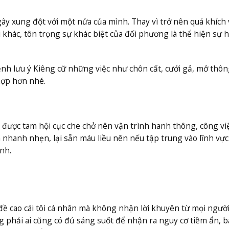
y xung đột với một nửa của mình. Thay vì trở nên quá khích
khác, tôn trọng sự khác biệt của đối phương là thể hiện sự h
nh lưu ý Kiêng cữ những việc như chôn cất, cưới gả, mở thôn
hợp hơn nhé.
được tam hội cục che chở nên vận trình hanh thông, công vi
n nhanh nhẹn, lại sẵn máu liều nên nếu tập trung vào lĩnh vự
nh.
 đề cao cái tôi cá nhân mà không nhận lời khuyên từ mọi ngườ
g phải ai cũng có đủ sáng suốt để nhận ra nguy cơ tiềm ẩn, 