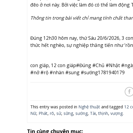
đẽo ở nơi này. Bởi việc làm đó có thể làm động
Thông tin trong bài viết chỉ mang tính chất tha
Đúng 12h30 hôm nay, thứ Sáu 20/6/2026, 3 con
thức hết nghèo, sự nghiệp thăng tiến như ‘rồ
con giáp, 12 con giáp#Đúng #Chủ #Nhật #ngà
#nở #rộ #nhàn #sung #sướng1781940179
This entry was posted in
Nghệ thuật
and tagged
12 c
Nữ
,
Phát
,
rõ
,
sử
,
sững
,
sướng
,
Tài
,
thịnh
,
vượng
.
Tin cùng chuyên mục: