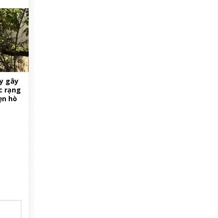
y gây
c rạng
ẹn hò