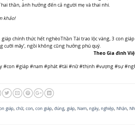
 Thai thần, ảnh hưởng đến cả người mẹ và thai nhi.
m khảo!
 giáp chính thức hết nghèo
Thần Tài trao lộc vàng, 3 con giáp
ng cưỡi mây’, ngồi không cũng hưởng phú quý.
Theo Gia đình Vi
y #con #giáp #nam #phát #tài #nữ #thịnh #vượng #sự #ng
on giáp
,
chữ
,
con
,
con giáp
,
đúng
,
giáp
,
Nam
,
ngày
,
nghiệp
,
Nhận
,
Nh