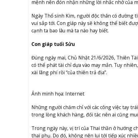
mệnh nên đón nhận những lời nhắc nhở của mọi
Ngày Thổ sinh Kim, người độc thân có đường t
vui sắp tới. Con giáp này sẽ không thể biết đư
cạnh ta bao lâu mà ta nào hay biết.
Con giáp tuổi Sửu
Đúng ngày mai, Chủ Nhật 21/6/2026, Thiên Tài đ
có thể phát tài chỉ dựa vào may mắn. Tuy nhiên, 
xài lãng phí rồi “của thiên trả địa”.
Ảnh minh họa: Internet
Những người chăm chỉ với các công việc tay tr
trong lòng khách hàng, đối tác nên ai cũng muố
Trong ngày này, vị trí của Thai thần ở hướng c
thai phụ. Do đó, không nên lui tới tiếp xúc nhiề