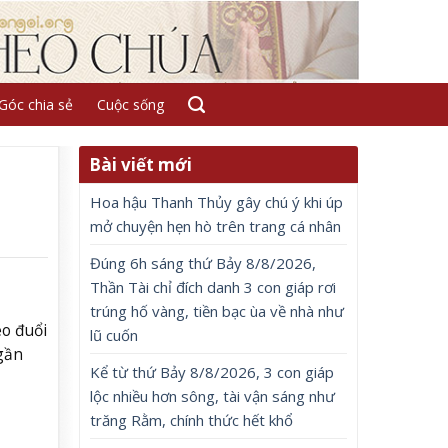
Góc chia sẻ
Cuộc sống
Bài viết mới
Hoa hậu Thanh Thủy gây chú ý khi úp
mở chuyện hẹn hò trên trang cá nhân
Đúng 6h sáng thứ Bảy 8/8/2026,
Thần Tài chỉ đích danh 3 con giáp rơi
trúng hố vàng, tiền bạc ùa về nhà như
eo đuổi
lũ cuốn
gần
Kể từ thứ Bảy 8/8/2026, 3 con giáp
lộc nhiều hơn sông, tài vận sáng như
trăng Rằm, chính thức hết khổ