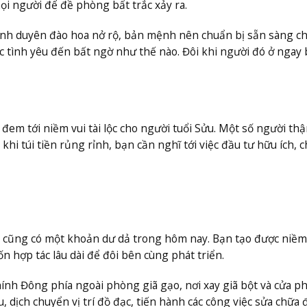
 người để đề phòng bất trắc xảy ra.
ình duyên đào hoa nở rộ, bản mệnh nên chuẩn bị sẵn sàng ch
ợc tình yêu đến bất ngờ như thế nào. Đôi khi người đó ở ngay
em tới niềm vui tài lộc cho người tuổi Sửu. Một số người thậ
khi túi tiền rủng rỉnh, bạn cần nghĩ tới việc đầu tư hữu ích, c
ái cũng có một khoản dư dả trong hôm nay. Bạn tạo được niềm
n hợp tác lâu dài để đôi bên cùng phát triển.
hính Đông phía ngoài phòng giã gạo, nơi xay giã bột và cửa p
u, dịch chuyển vị trí đồ đạc, tiến hành các công việc sửa chữa 