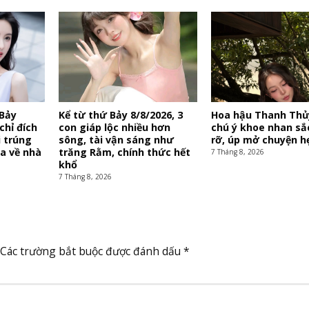
 Bảy
Kể từ thứ Bảy 8/8/2026, 3
Hoa hậu Thanh Thủ
chỉ đích
con giáp lộc nhiều hơn
chú ý khoe nhan sắ
i trúng
sông, tài vận sáng như
rỡ, úp mở chuyện h
ùa về nhà
trăng Rằm, chính thức hết
7 Tháng 8, 2026
khổ
7 Tháng 8, 2026
Các trường bắt buộc được đánh dấu
*