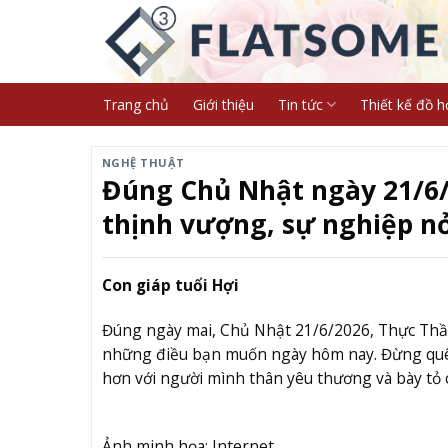
Skip
to
content
Trang chủ
Giới thiệu
Tin tức
Thiết kế đồ h
NGHỆ THUẬT
Đúng Chủ Nhật ngày 21/6/2
thịnh vượng, sự nghiệp n
Con giáp tuổi Hợi
Đúng ngày mai, Chủ Nhật 21/6/2026, Thực Thần 
những điều bạn muốn ngày hôm nay. Đừng quên
hơn với người mình thân yêu thương và bày tỏ 
Ảnh minh họa: Internet