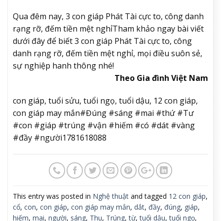
Qua đêm nay, 3 con giáp Phát Tài cực to, công danh
rạng rỡ, đếm tiền mệt nghỉ
Tham khảo ngay bài viết
dưới đây để biết 3 con giáp Phát Tài cực to, công
danh rạng rỡ, đếm tiền mệt nghỉ, mọi điều suôn sẻ,
sự nghiệp hanh thông nhé!
Theo Gia đình Việt Nam
con giáp, tuổi sửu, tuổi ngọ, tuổi dậu, 12 con giáp,
con giáp may mắn#Đúng #sáng #mai #thứ #Tư
#con #giáp #trúng #vận #hiếm #có #dát #vàng
#đầy #người1781618088
This entry was posted in
Nghệ thuật
and tagged
12 con giáp
,
cổ
,
con
,
con giáp
,
con giáp may mắn
,
dắt
,
đầy
,
đúng
,
giáp
,
hiếm
,
mai
,
người
,
sáng
,
Thu
,
Trúng
,
từ
,
tuổi dậu
,
tuổi ngọ
,