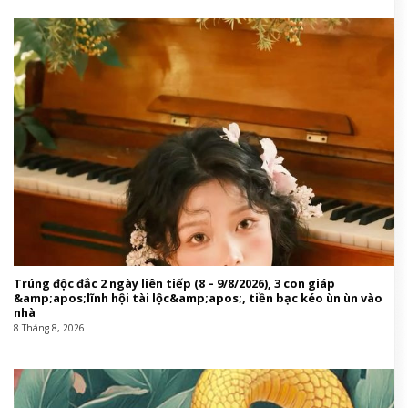
Trúng độc đắc 2 ngày liên tiếp (8 – 9/8/2026), 3 con giáp
&amp;apos;lĩnh hội tài lộc&amp;apos;, tiền bạc kéo ùn ùn vào
nhà
8 Tháng 8, 2026