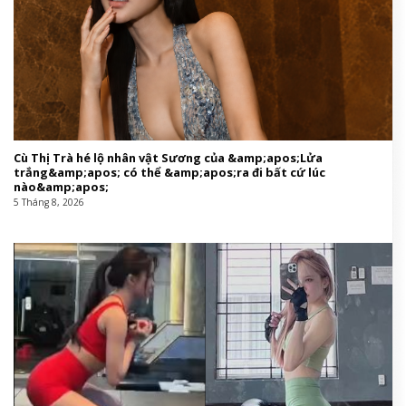
Cù Thị Trà hé lộ nhân vật Sương của &amp;apos;Lửa
trắng&amp;apos; có thể &amp;apos;ra đi bất cứ lúc
nào&amp;apos;
5 Tháng 8, 2026