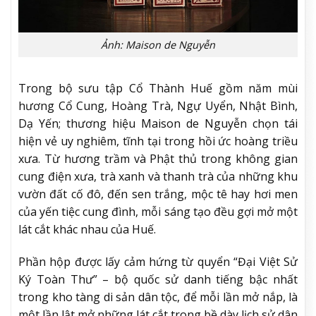
Ảnh: Maison de Nguyễn
Trong bộ sưu tập Cổ Thành Huế gồm năm mùi
hương Cổ Cung, Hoàng Trà, Ngự Uyển, Nhật Bình,
Dạ Yến; thương hiệu Maison de Nguyễn chọn tái
hiện vẻ uy nghiêm, tĩnh tại trong hồi ức hoàng triều
xưa. Từ hương trầm và Phật thủ trong không gian
cung điện xưa, trà xanh và thanh trà của những khu
vườn đất cố đô, đến sen trắng, mộc tê hay hơi men
của yến tiệc cung đình, mỗi sáng tạo đều gợi mở một
lát cắt khác nhau của Huế.
Phần hộp được lấy cảm hứng từ quyển “Đại Việt Sử
Ký Toàn Thư” – bộ quốc sử danh tiếng bậc nhất
trong kho tàng di sản dân tộc, để mỗi lần mở nắp, là
một lần lật mở những lát cắt trong bề dày lịch sử dân