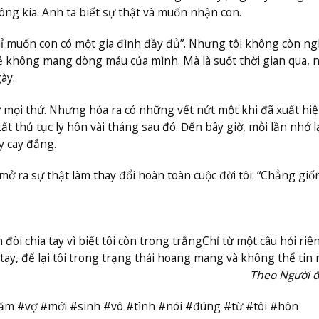
 ông kia. Anh ta biết sự thật và muốn nhận con.
chỉ muốn con có một gia đình đầy đủ”. Nhưng tôi không còn ng
ẻ không mang dòng máu của mình. Mà là suốt thời gian qua, 
ày.
hứ mọi thứ. Nhưng hóa ra có những vết nứt một khi đã xuất hiệ
ất thủ tục ly hôn vài tháng sau đó. Đến bây giờ, mỗi lần nhớ l
y cay đắng.
mở ra sự thật làm thay đổi hoàn toàn cuộc đời tôi: “Chẳng giố
đòi chia tay vì biết tôi còn trong trắng
Chỉ từ một câu hỏi riê
tay, để lại tôi trong trạng thái hoang mang và không thể tin n
Theo Người đ
m #vợ #mới #sinh #vô #tình #nói #đúng #từ #tôi #hôn