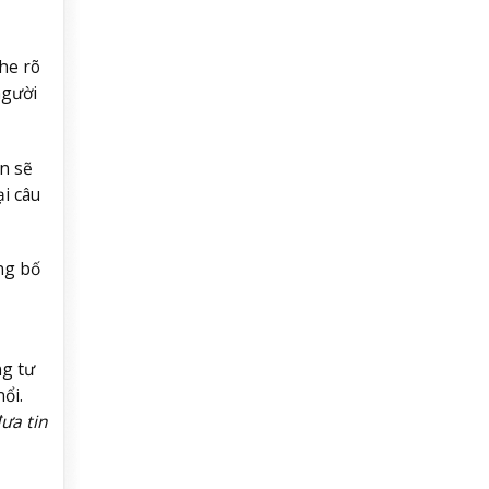
he rõ
người
n sẽ
ại câu
ng bố
ng tư
ổi.
ưa tin