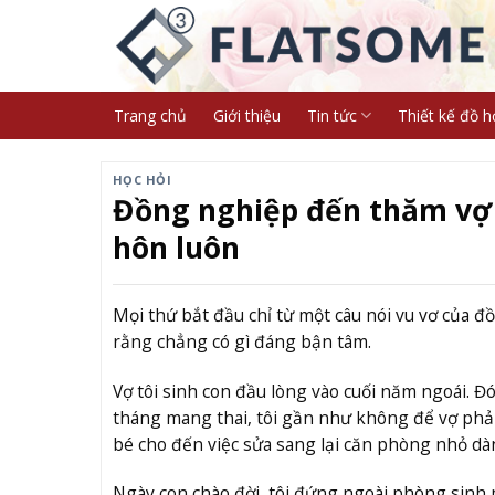
Skip
to
content
Trang chủ
Giới thiệu
Tin tức
Thiết kế đồ h
HỌC HỎI
Đồng nghiệp đến thăm vợ mớ
hôn luôn
Mọi thứ bắt đầu chỉ từ một câu nói vu vơ của đ
rằng chẳng có gì đáng bận tâm.
Vợ tôi sinh con đầu lòng vào cuối năm ngoái. Đó
tháng mang thai, tôi gần như không để vợ phải
bé cho đến việc sửa sang lại căn phòng nhỏ dàn
Ngày con chào đời, tôi đứng ngoài phòng sinh 