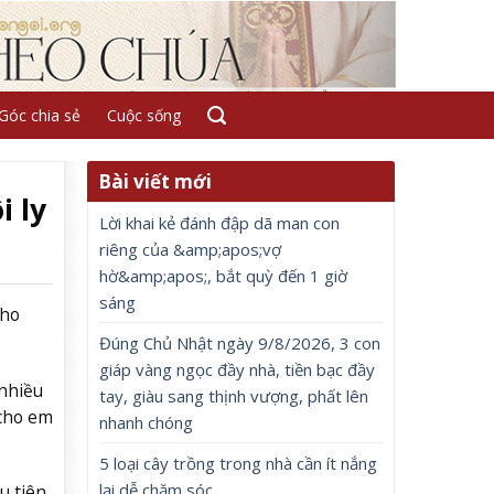
Góc chia sẻ
Cuộc sống
Bài viết mới
i ly
Lời khai kẻ đánh đập dã man con
riêng của &amp;apos;vợ
hờ&amp;apos;, bắt quỳ đến 1 giờ
sáng
cho
Đúng Chủ Nhật ngày 9/8/2026, 3 con
giáp vàng ngọc đầy nhà, tiền bạc đầy
 nhiều
tay, giàu sang thịnh vượng, phất lên
 cho em
nhanh chóng
5 loại cây trồng trong nhà cần ít nắng
lại dễ chăm sóc
u tiên