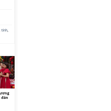
,
tính
,
hương
n đán