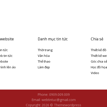
 website
Danh mục tin tức
Chia sẻ
in tức
Thời trang
Thiết kế đồ
eb tin tức
Văn hóa
Thiết kế we
ebsite
Thể thao
Góc chia s
 hình lên áo
Làm đẹp
Học đồ họ
Video
Phone: 0909.009.009
Email: webtintuc@gmail.com
Copyright 2026 © Themewordpress