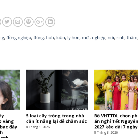
ng
,
đồng nghiệp
,
đúng
,
hơn
,
luôn
,
ly hôn
,
mới
,
nghiệp
,
nơi
,
sinh
,
thăm
ày
5 loại cây trồng trong nhà
Bộ VHTTDL chọn p
áp vàng
cần ít nắng lại dễ chăm sóc
án nghỉ Tết Nguyê
 bạc đầy
2027 kéo dài 7 ngày
8 Tháng 8, 2026
nh
8 Tháng 8, 2026
hanh