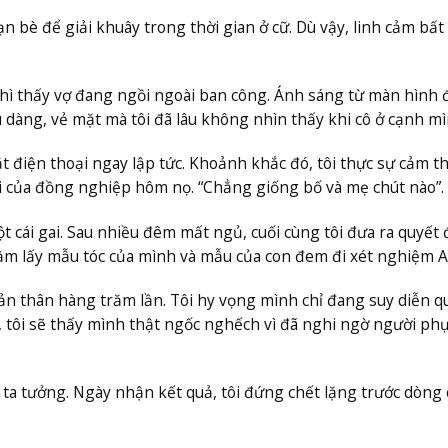
ạn bè để giải khuây trong thời gian ở cữ. Dù vậy, linh cảm bất
thì thấy vợ đang ngồi ngoài ban công. Ánh sáng từ màn hình 
u dàng, vẻ mặt mà tôi đã lâu không nhìn thấy khi cô ở cạnh mì
ắt điện thoại ngay lập tức. Khoảnh khắc đó, tôi thực sự cảm t
ói của đồng nghiệp hôm nọ. “Chẳng giống bố và mẹ chút nào”.
một cái gai. Sau nhiều đêm mất ngủ, cuối cùng tôi đưa ra quyết 
ầm lấy mẫu tóc của mình và mẫu của con đem đi xét nghiệm 
 bản thân hàng trăm lần. Tôi hy vọng mình chỉ đang suy diễn q
, tôi sẽ thấy mình thật ngốc nghếch vì đã nghi ngờ người ph
ta tưởng. Ngày nhận kết quả, tôi đứng chết lặng trước dòng 