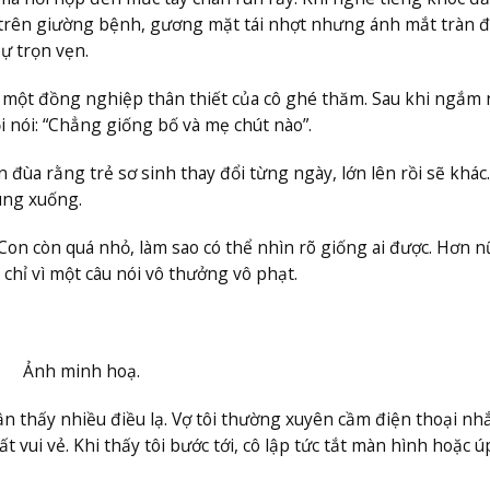
m trên giường bệnh, gương mặt tái nhợt nhưng ánh mắt tràn 
ự trọn vẹn.
, một đồng nghiệp thân thiết của cô ghé thăm. Sau khi ngắm 
i nói: “Chẳng giống bố và mẹ chút nào”.
 đùa rằng trẻ sơ sinh thay đổi từng ngày, lớn lên rồi sẽ khác
ùng xuống.
Con còn quá nhỏ, làm sao có thể nhìn rõ giống ai được. Hơn nữ
hỉ vì một câu nói vô thưởng vô phạt.
Ảnh minh hoạ.
 thấy nhiều điều lạ. Vợ tôi thường xuyên cầm điện thoại nhắ
rất vui vẻ. Khi thấy tôi bước tới, cô lập tức tắt màn hình hoặc ú