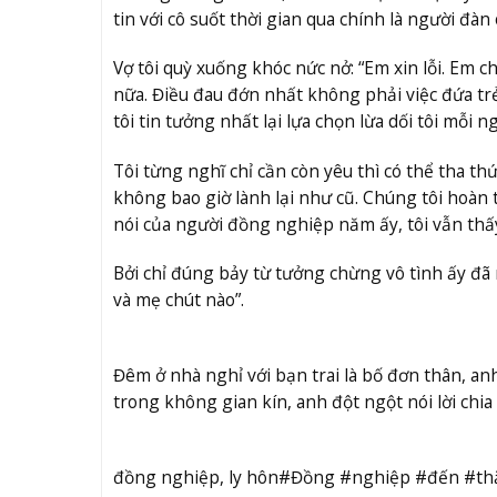
tin với cô suốt thời gian qua chính là người đàn
Vợ tôi quỳ xuống khóc nức nở: “Em xin lỗi. Em 
nữa. Điều đau đớn nhất không phải việc đứa tr
tôi tin tưởng nhất lại lựa chọn lừa dối tôi mỗi ng
Tôi từng nghĩ chỉ cần còn yêu thì có thể tha t
không bao giờ lành lại như cũ. Chúng tôi hoàn t
nói của người đồng nghiệp năm ấy, tôi vẫn thấ
Bởi chỉ đúng bảy từ tưởng chừng vô tình ấy đã 
và mẹ chút nào”.
Đêm ở nhà nghỉ với bạn trai là bố đơn thân, anh 
trong không gian kín, anh đột ngột nói lời chia 
đồng nghiệp, ly hôn#Đồng #nghiệp #đến #thă