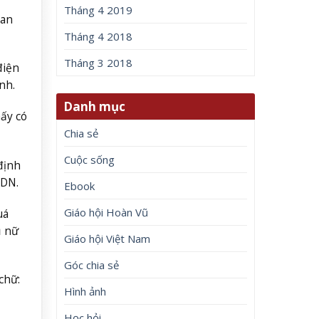
Tháng 4 2019
 an
Tháng 4 2018
Tháng 3 2018
điện
nh.
Danh mục
hấy có
Chia sẻ
Cuộc sống
định
ADN.
Ebook
Giáo hội Hoàn Vũ
uá
ụ nữ
Giáo hội Việt Nam
Góc chia sẻ
chữ:
Hình ảnh
Học hỏi