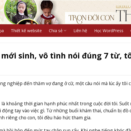
ọa
Thiết kế website
Chia sẻ
Liên hệ
Học WordPress
i sinh, vô tình nói đúng 7 từ, tô
ồng nghiệp đến thăm vợ đang ở cữ, một câu nói mà lúc ấy tôi 
 là khoảng thời gian hạnh phúc nhất trong cuộc đời tôi. Suốt
 động tay vào việc gì. Từ những buổi khám thai, chuẩn bị đồ
h riêng cho con, tôi đều háo hức tham gia.
mà hồi hộp đến mức tay chân run rẩy. Khi nghe tiếng khóc đầ