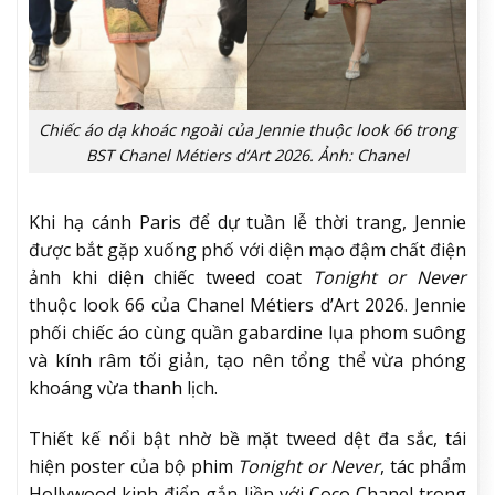
Chiếc áo dạ khoác ngoài của Jennie thuộc look 66 trong
BST Chanel Métiers d’Art 2026. Ảnh: Chanel
Khi hạ cánh Paris để dự tuần lễ thời trang, Jennie
được bắt gặp xuống phố với diện mạo đậm chất điện
ảnh khi diện chiếc tweed coat
Tonight or Never
thuộc look 66 của Chanel Métiers d’Art 2026. Jennie
phối chiếc áo cùng quần gabardine lụa phom suông
và kính râm tối giản, tạo nên tổng thể vừa phóng
khoáng vừa thanh lịch.
Thiết kế nổi bật nhờ bề mặt tweed dệt đa sắc, tái
hiện poster của bộ phim
Tonight or Never
, tác phẩm
Hollywood kinh điển gắn liền với Coco Chanel trong