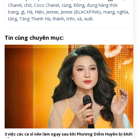
Chanel
,
chữ
,
Coco Chanel
,
cùng
,
Đông
,
đụng hàng thời
trang
,
gì
,
Hà
,
Hiện
,
Jennie
,
Jennie (BLACKPINK)
,
mang
,
nghĩa
,
tăng
,
Tăng Thanh Hà
,
thành
,
trên
,
và
,
xuất
.
Tin cùng chuyên mục:
3 việc các ca sĩ nên làm ngay sau khi Phương Diễm Huyền bị khởi