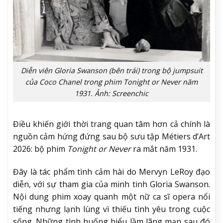
Diễn viên Gloria Swanson (bên trái) trong bộ jumpsuit
của Coco Chanel trong phim Tonight or Never năm
1931. Ảnh: Screenchic
Điều khiến giới thời trang quan tâm hơn cả chính là
nguồn cảm hứng đứng sau bộ sưu tập Métiers d’Art
2026: bộ phim
Tonight or Never
ra mắt năm 1931.
Đây là tác phẩm tình cảm hài do Mervyn LeRoy đạo
diễn, với sự tham gia của minh tinh Gloria Swanson.
Nội dung phim xoay quanh một nữ ca sĩ opera nổi
tiếng nhưng lạnh lùng vì thiếu tình yêu trong cuộc
sống. Những tình huống hiểu lầm lãng mạn sau đó