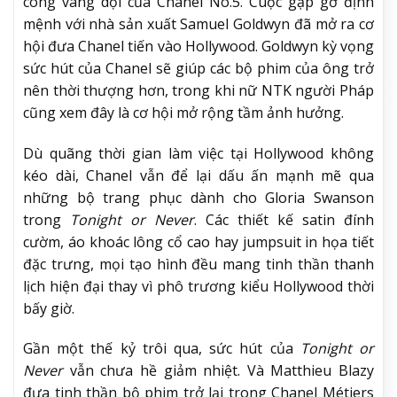
công vang dội của Chanel No.5. Cuộc gặp gỡ định
mệnh với nhà sản xuất Samuel Goldwyn đã mở ra cơ
hội đưa Chanel tiến vào Hollywood. Goldwyn kỳ vọng
sức hút của Chanel sẽ giúp các bộ phim của ông trở
nên thời thượng hơn, trong khi nữ NTK người Pháp
cũng xem đây là cơ hội mở rộng tầm ảnh hưởng.
Dù quãng thời gian làm việc tại Hollywood không
kéo dài, Chanel vẫn để lại dấu ấn mạnh mẽ qua
những bộ trang phục dành cho Gloria Swanson
trong
Tonight or Never
. Các thiết kế satin đính
cườm, áo khoác lông cổ cao hay jumpsuit in họa tiết
đặc trưng, mọi tạo hình đều mang tinh thần thanh
lịch hiện đại thay vì phô trương kiểu Hollywood thời
bấy giờ.
Gần một thế kỷ trôi qua, sức hút của
Tonight or
Never
vẫn chưa hề giảm nhiệt. Và Matthieu Blazy
đưa tinh thần bộ phim trở lại trong Chanel Métiers