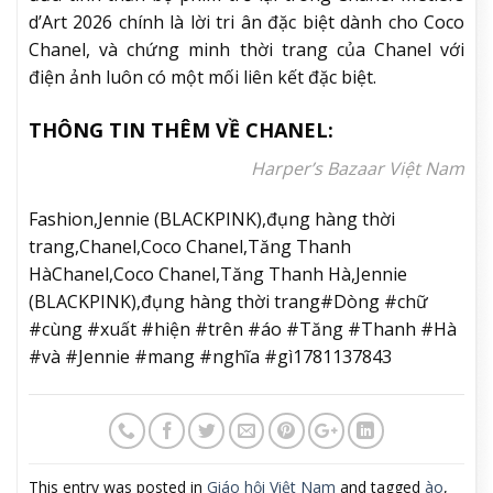
d’Art 2026 chính là lời tri ân đặc biệt dành cho Coco
Chanel, và chứng minh thời trang của Chanel với
điện ảnh luôn có một mối liên kết đặc biệt.
THÔNG TIN THÊM VỀ CHANEL:
Harper’s Bazaar Việt Nam
Fashion,Jennie (BLACKPINK),đụng hàng thời
trang,Chanel,Coco Chanel,Tăng Thanh
HàChanel,Coco Chanel,Tăng Thanh Hà,Jennie
(BLACKPINK),đụng hàng thời trang#Dòng #chữ
#cùng #xuất #hiện #trên #áo #Tăng #Thanh #Hà
#và #Jennie #mang #nghĩa #gì1781137843
This entry was posted in
Giáo hội Việt Nam
and tagged
ào
,